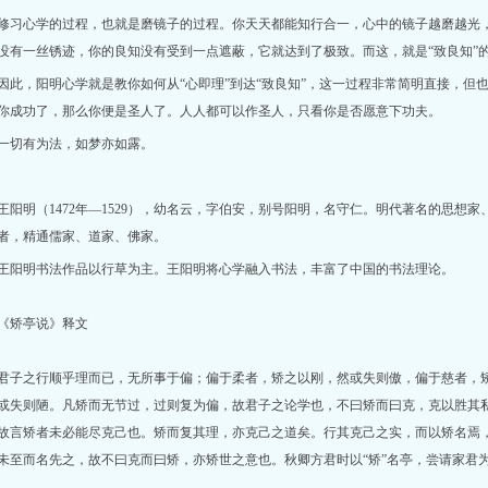
修习心学的过程，也就是磨镜子的过程。你天天都能知行合一，心中的镜子越磨越光
没有一丝锈迹，你的良知没有受到一点遮蔽，它就达到了极致。而这，就是“致良知”
因此，阳明心学就是教你如何从“心即理”到达“致良知”，这一过程非常简明直接，但
你成功了，那么你便是圣人了。人人都可以作圣人，只看你是否愿意下功夫。
一切有为法，如梦亦如露。
王阳明（1472年—1529），幼名云，字伯安，别号阳明，名守仁。明代著名的思想
者，精通儒家、道家、佛家。
王阳明书法作品以行草为主。王阳明将心学融入书法，丰富了中国的书法理论。
《矫亭说》释文
君子之行顺乎理而已，无所事于偏；偏于柔者，矫之以刚，然或失则傲，偏于慈者，
或失则陋。凡矫而无节过，过则复为偏，故君子之论学也，不曰矫而曰克，克以胜其
故言矫者未必能尽克己也。矫而复其理，亦克己之道矣。行其克己之实，而以矫名焉
未至而名先之，故不曰克而曰矫，亦矫世之意也。秋卿方君时以“矫”名亭，尝请家君