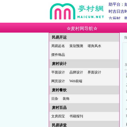
时吉日吉
六辰时，
辰时。
秉
路上——
☆
麦村网导航
☆
承和弘扬
民易开运
当
优秀传统
周易起名
策划预测
堪舆风水
麦村网
摆件饰品
麦村草堂
助平台：始
麦村设计
发
时吉日吉
平面设计
品牌设计
界面设计
六辰时，
网页设计
Web前端
辰时。
秉
麦村餐饮
路上——
承和弘扬
日杂
装饰
优秀传统
麦村百品
文房四宝
书籍报刊
民易讲堂