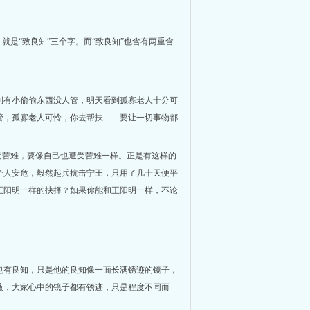
就是“致良知”三个字。而“致良知”也含有两重含
到有小偷偷东西没人管，明天看到孤寡老人十分可
管，孤寡老人可怜，你去帮扶……要让一切事物都
受苦难，要像自己也遭受苦难一样。正是有这样的
个人安危，毅然起兵抗击宁王，只用了几十天便平
王阳明一样的抉择？如果你能和王阳明一样，不论
也有良知，只是他的良知像一面长满锈迹的镜子，
蔽，大家心中的镜子都有锈迹，只是程度不同而