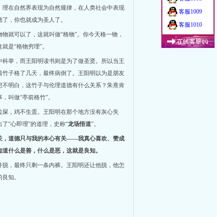
。理在自然界表现为自然规律，在人类社会中表现
客服1009
德了，你也就成为圣人了。
客服1010
物就可以了，这就叫做“格物”。你今天格一物，
就是“格物穷理”。
中科举，而王阳明读书则是为了做圣贤。所以当王
着竹子格了几天，最终病倒了。王阳明以为是朋友
想不明白，这竹子与伦理道德有什么关系？朱熹肯
，叫做“亭前格竹”。
拉屎，鸡不生蛋。王阳明在那个地方没有灰心失
了“心即理”的道理，史称“
龙场悟道
”。
关，道德只与我的本心有关——我真心喜欢、赞成
知道什么是善，什么是恶，这就是良知。
件脱，最终只剩一条内裤。王阳明还让他脱，他怎
的良知。