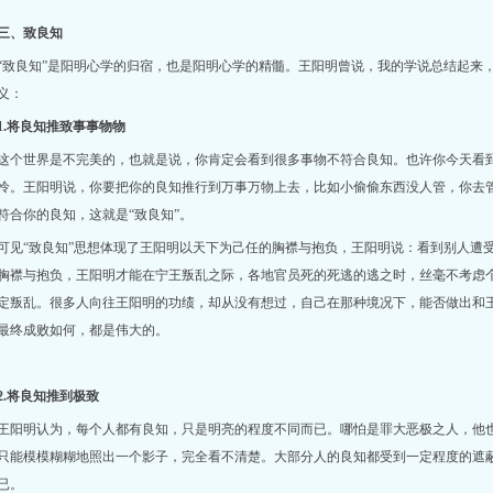
三、致良知
“致良知”是阳明心学的归宿，也是阳明心学的精髓。王阳明曾说，我的学说总结起来，
义：
1.将良知推致事事物物
这个世界是不完美的，也就是说，你肯定会看到很多事物不符合良知。也许你今天看
怜。王阳明说，你要把你的良知推行到万事万物上去，比如小偷偷东西没人管，你去
符合你的良知，这就是“致良知”。
可见“致良知”思想体现了王阳明以天下为己任的胸襟与抱负，王阳明说：看到别人遭
胸襟与抱负，王阳明才能在宁王叛乱之际，各地官员死的死逃的逃之时，丝毫不考虑
定叛乱。很多人向往王阳明的功绩，却从没有想过，自己在那种境况下，能否做出和
最终成败如何，都是伟大的。
2.将良知推到极致
王阳明认为，每个人都有良知，只是明亮的程度不同而已。哪怕是罪大恶极之人，他
只能模模糊糊地照出一个影子，完全看不清楚。大部分人的良知都受到一定程度的遮
已。