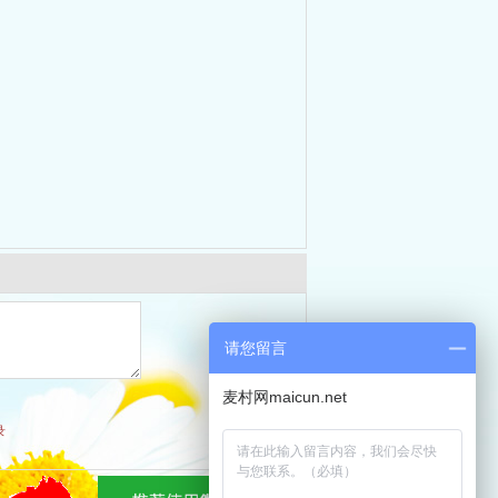
请您留言
麦村网maicun.net
录