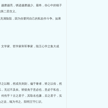
，越磨越亮，锈迹越磨越少。最终，你心中的镜子
的第二层含义。
也充满险阻，因为你要同自己的私欲作斗争。如果
家、文学家、哲学家和军事家，陆王心学之集大成
矫之以毅，然或失则刻，偏于奢者，矫之以俭，然
私，无过不及矣。矫犹免于意必也，意必于私也，
，何伤乎？古之君子，其取名也廉，后之君子，实
为之说，辄为书之。阳明王守仁识。