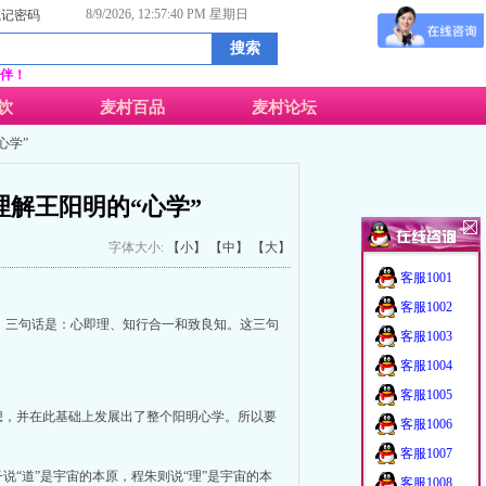
8/9/2026, 12:57:41 PM 星期日
忘记密码
伴！
饮
麦村百品
麦村论坛
心学”
解王阳明的“心学”
字体大小:
【小】
【中】
【大】
客服1001
客服1002
。三句话是：心即理、知行合一和致良知。这三句
客服1003
客服1004
客服1005
想，并在此基础上发展出了整个阳明心学。所以要
客服1006
客服1007
说“道”是宇宙的本原，程朱则说“理”是宇宙的本
客服1008