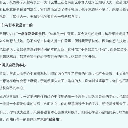
那么，既然每个人都有良知，为什么世上还会有那么多坏人呢？王阳明认为，这是因
而私欲就像是锈迹与灰尘，它们渐渐沾染了整个镜面，镜子就昏暗不堪了。想要让镜子
就是——知行合一。王阳明说的知行合一有两层含义：
1.知与行本就是合一的
王阳明说：“
一念发动处即是行。
”你看到一件善事，就会立刻想去做，这种想法既是“
会立刻想去扶她。你不会想：扶老人是一件善事，所以我应该扶他。因为你想去扶她
也就是说，良知是你遇到事情时的本能反应，这种“知”不是知道“1+1=2”，而是知
于想吃东西，知道善等于你心中有行善的冲动，这就是行的开端。
2.听从自己的本心
但是，很多人由于心中充满私欲，哪怕内心产生了行善的冲动，也不会去做。比如看
一想这样也许会惹上麻烦，于是便扭头走了。这样的人，良知就被遮蔽了，知性也不
听从自己的本心。
你遇到事情时，一定要把握住自己心中浮现的第一个念头，因为那是你的本心，也就
一也是一个磨洗心镜的过程，久而久之，你心里那面镜子上的尘埃、锈迹都被磨去了
所以，你想成为圣贤，只需要跟着本心去做就可以了。阳明心学是不是很简易，很简
做。而知行合一的最终境界就是“
致良知
”。