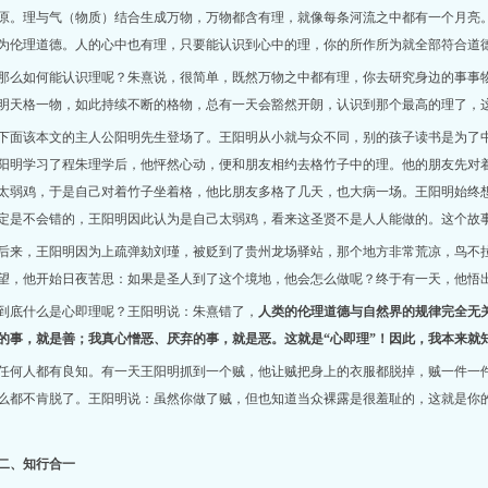
原。理与气（物质）结合生成万物，万物都含有理，就像每条河流之中都有一个月亮
为伦理道德。人的心中也有理，只要能认识到心中的理，你的所作所为就全部符合道
那么如何能认识理呢？朱熹说，很简单，既然万物之中都有理，你去研究身边的事事物
明天格一物，如此持续不断的格物，总有一天会豁然开朗，认识到那个最高的理了，这
下面该本文的主人公阳明先生登场了。王阳明从小就与众不同，别的孩子读书是为了
阳明学习了程朱理学后，他怦然心动，便和朋友相约去格竹子中的理。他的朋友先对
太弱鸡，于是自己对着竹子坐着格，他比朋友多格了几天，也大病一场。王阳明始终
定是不会错的，王阳明因此认为是自己太弱鸡，看来这圣贤不是人人能做的。这个故事
后来，王阳明因为上疏弹劾刘瑾，被贬到了贵州龙场驿站，那个地方非常荒凉，鸟不
望，他开始日夜苦思：如果是圣人到了这个境地，他会怎么做呢？终于有一天，他悟出
到底什么是心即理呢？王阳明说：朱熹错了，
人类的伦理道德与自然界的规律完全无
的事，就是善；我真心憎恶、厌弃的事，就是恶。这就是“心即理”！因此，我本来就
任何人都有良知。有一天王阳明抓到一个贼，他让贼把身上的衣服都脱掉，贼一件一
么都不肯脱了。王阳明说：虽然你做了贼，但也知道当众裸露是很羞耻的，这就是你
二、知行合一