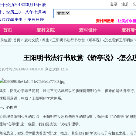
登录
注册
时，农历
二0一八年七月初
即戊戌年庚申月庚辰日庚
持阳光下为民服务永远在
麦村网愿景
：
让美好永相
不忘初心，牢记使命，传
首页
麦村文院
麦村设计
麦村餐
中华民族的科学的大众的
前位置:
首页
>
麦村文院
>
养生
>王阳明书法行书欣赏《矫亭说》-怎么理解王阳明的“
文化！
麦村文院
教研部宣
系
麦村文院
（
麦村工作室
-
王阳明书法行书欣赏《矫亭说》-怎么理
-良山堂）旗下网上交流互
于公历2018年8月16日辰
表时间:2021/06/08 00:00:00 浏览次数:1216
时，农历
二0一八年七月初
即戊戌年庚申月庚辰日庚
持阳光下为民服务永远在
其实，阳明心学非常简易，通过三句话就可以初步懂得阳明心学，但难的是终身奉行
不忘初心，牢记使命，传
话层层递进，构成了王阳明的学术体系。
中华民族的科学的大众的
一、心即理
文化！
麦村文院
教研部宣
心即理是阳明心学的起点，王阳明在反思程朱理学的错误时，顿悟出了“心即理”的思
理解“心即理”这一命题，我们要先说一说程朱理学。
顾名思义，程朱理学最为尊崇“理”这一概念。其实他们的学说与老子有相似之处，老子