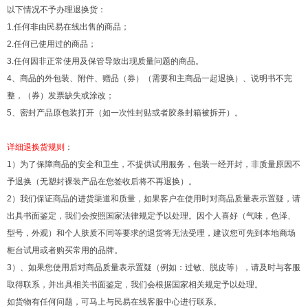
以下情况不予办理退换货：
1.
任何非由民易在线出售的商品；
2.
任何已使用过的商品；
3.
任何因非正常使用及保管导致出现质量问题的商品。
4
、商品的外包装、附件、赠品（券）（需要和主商品一起退换）、说明书不完
整，（券）发票缺失或涂改；
5
、密封产品原包装打开（如一次性封贴或者胶条封箱被拆开）。
详细退换货规则
：
1）为了保障商品的安全和卫生，不提供试用服务，包装一经开封，非质量原因不
予退换（无塑封裸装产品在您签收后将不再退换）。
2
）我们保证商品的进货渠道和质量，如果客户在使用时对商品质量表示置疑，请
出具书面鉴定，我们会按照国家法律规定予以处理。因个人喜好（气味，色泽、
型号，外观）和个人肤质不同等要求的退货将无法受理，建议您可先到本地商场
柜台试用或者购买常用的品牌。
3
）、如果您使用后对商品质量表示置疑（例如：过敏、脱皮等），请及时与客服
取得联系，并出具相关书面鉴定，我们会根据国家相关规定予以处理。
如货物有任何问题，可马上与民易在线客服中心进行联系。