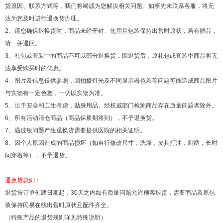
货原因、联系方式等，我们将竭诚为您解决相关问题。如事先未联系客服，将无
法为您及时进行退换货办理。
2
、请您确保退换货时，商品未经开封、使用且包装保持出售时原状，若有赠品，
请一并退回。
3
、礼包或套装中的商品不可以部分退换货，因退货后，原礼包或套装中商品将无
法享受购买时的优惠。
4
、图片及信息仅供参照，因拍摄灯光及不同显示器色差等问题可能造成商品图片
与实物有一定色差，一切以实物为准。
5
、出于安全和卫生考虑，贴身用品、经权威部门检测商品存在质量问题者除外。
6
、所有活动清仓商品（商品保质期将到），不予退换货。
7
、遇过敏问题产生退换货需要提供医院的相关证明。
8
、因个人原因造成的商品损坏（如自行修改尺寸，洗涤，皮具打油，刺绣，长时
1
2
3
4
5
6
间穿着等），不予退货。
退换货总则
：
退货按订单创建日期起，
30
天之内如有质量问题允许顾客退货，需要商品及原包
装保持民易在线出售时原状且配件齐全。
（特殊产品的退货规则详见特殊说明）