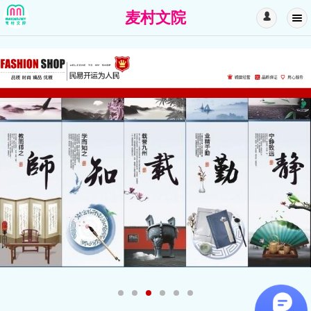
麦村文院
󰄭