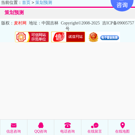
󰊒
当前位置：
首页
>
策划预测
策划预测
版权
：
麦村网
地址
：
中国吉林
Copyright©2008-2025
吉ICP备09005757
号
󰄸
󰇇
󰇯
󰂮
󰅊
信息咨询
QQ咨询
电话咨询
在线留言
在线地图