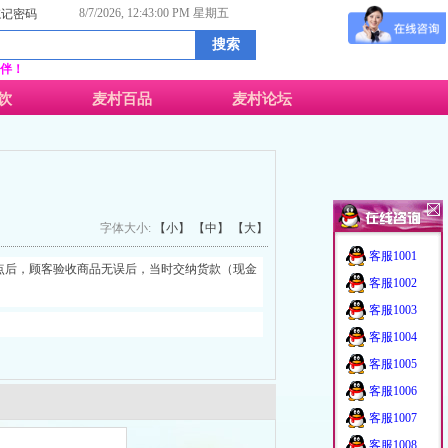
8/7/2026, 12:43:00 PM 星期五
忘记密码
伴！
饮
麦村百品
麦村论坛
字体大小:
【小】
【中】
【大】
客服1001
点后，顾客验收商品无误后，当时交纳货款（现金
客服1002
客服1003
客服1004
客服1005
客服1006
客服1007
客服1008