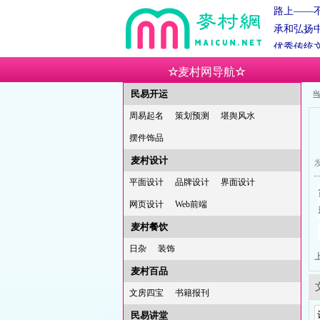
路上——
承和弘扬
优秀传统
麦村网
☆
麦村网导航
☆
麦村草堂
民易开运
当
助平台：始
时吉日吉
周易起名
策划预测
堪舆风水
六辰时，
摆件饰品
辰时。
秉
麦村设计
发
路上——
平面设计
品牌设计
界面设计
承和弘扬
网页设计
Web前端
优秀传统
麦村餐饮
日杂
装饰
麦村百品
文房四宝
书籍报刊
民易讲堂