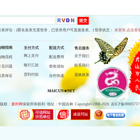
发表评论：(匿名发表无需登录，已登录用户可直接发表。) 登录状态：
未登录,点击登
购物指南
支付方式
配送方式
售后服务
网上支付
关于我们
购物流程
配送费用
银行汇款
联系我们
常见问题
签收须知
货到付款
退换政策
品质保证
合作快递
MAICUN★NET
版权
：
麦村网
保留所有权利
地址
：
中国吉林
Copyright©2008-2026
吉ICP备0900
575