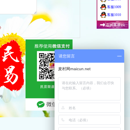
客服1009
客服1010
录
请您留言
麦村网maicun.net
7号