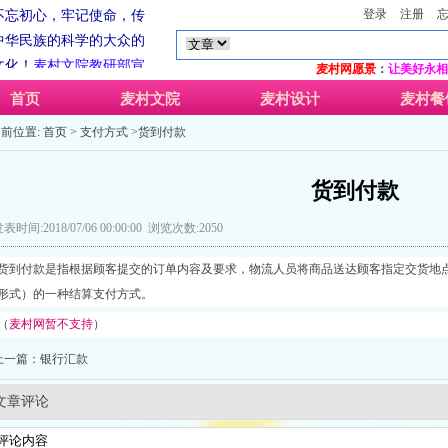
不忘初心，牢记使命，传
登录
注册
中华民族的科学的大众的
文化！
麦村文院
教研部宣
麦村网愿景
：
让美好永相
系
麦村文院
（
麦村工作室
-
首页
麦村文院
麦村设计
麦村餐
-良山堂）旗下网上交流互
前位置:
首页
>
支付方式
>货到付款
于公历2018年8月16日辰
时，农历
二0一八年七月初
货到付款
即戊戌年庚申月庚辰日庚
持阳光下为民服务永远在
表时间:2018/07/06 00:00:00 浏览次数:2050
不忘初心，牢记使命，传
中华民族的科学的大众的
货到付款是指根据顾客提交的订单内容及要求，物流人员将商品送达顾客指定交货地
文化！
麦村文院
教研部宣
形式）的一种结算支付方式。
（
麦村网暂不支持
）
上一篇：
银行汇款
文章评论