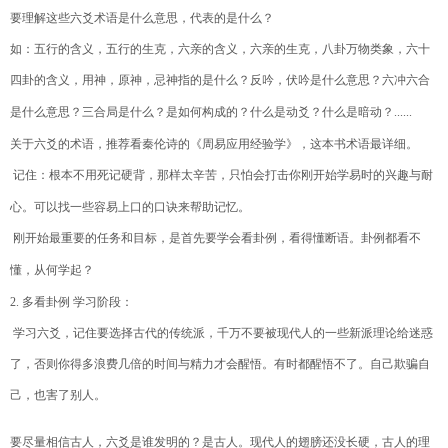
要理解这些六爻术语是什么意思，代表的是什么？
如：五行的含义，五行的生克，六亲的含义，六亲的生克，八卦万物类象，六十
四卦的含义，用神，原神，忌神指的是什么？反吟，伏吟是什么意思？六冲六合
是什么意思？三合局是什么？是如何构成的？什么是动爻？什么是暗动？
......
关于六爻的术语，推荐看秦伦诗的《周易应用经验学》，这本书术语最详细。
记住：根本不用死记硬背，那样太辛苦，只怕会打击你刚开始学易时的兴趣与耐
心。可以找一些容易上口的口诀来帮助记忆。
刚开始最重要的任务和目标，是首先要学会看卦例，看得懂断语。卦例都看不
懂，从何学起？
2.
多看卦例
学习阶段：
学习六爻，记住要选择古代的传统派，千万不要被现代人的一些新派理论给迷惑
了，否则你得多浪费几倍的时间与精力才会醒悟
。有时都醒悟不了。自己欺骗自
己，也害了别人。
要尽量相信古人，六爻是谁发明的？是古人。现代人的翅膀还没长硬，古人的理