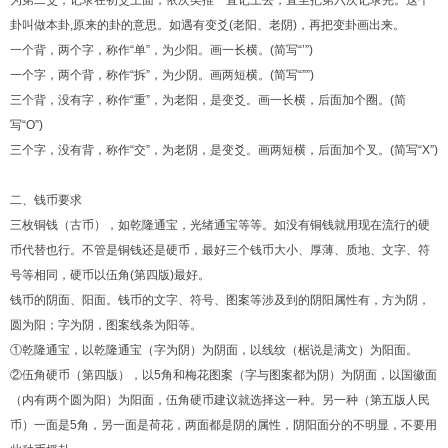
卦叫做本卦,原来的卦的意思。如遇有变爻(老阳、老阴)，再把变卦画出来。
一个背，两个字，称作“单”，为少阳。画一长横。(简写“’”)
一个字，两个背，称作“拆”，为少阴。画两短横。(简写“””)
三个背，没有字，称作“重”，为老阳，是变爻。画一长横，后面加个圈。(简
写“O”)
三个字，没有背，称作“交”，为老阴，是变爻。画两短横，后面加个叉。(简写“X”)
二、钱币要求
三枚铜钱（古币），如乾隆通宝，光绪通宝等等。如没有铜钱就用现在流行的硬
币代替也行。不管是铜钱还是硬币，最好三个钱币大小、厚薄、质地、文字、符
号等相同，硬币以伍角(第四版)最好。
钱币的阴面、阳面。钱币的文字、符号、图案等涉及到的阴阳属性有，方为阴，
圆为阳；字为阴，图案线条为阳等。
①乾隆通宝，以乾隆通宝（字为阴）为阴面，以线纹（椐说是满文）为阳面。
②伍角硬币（第四版），以5角和梅花图案（字与图案都为阴）为阴面，以国徽面
（内有两个圆为阳）为阳面，伍角硬币建议就选择这一种。另一种（第五版人民
币）一面是5角，另一面是荷花，两面都是阴的属性，阴阳面分的不明显，不要用