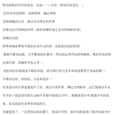
暗动就标好动爻的标志，比如：
×
○
记住：暗动没有变爻。）
②
开始寻找用神，选择用神，确定用神
③
用神确定以后，看日月对用爻的作用
④
看动爻对用神的作用（静卦则看旺相之爻对用神的作用）
⑤
确定吉凶。
⑥
再来确定事情可能发生在什么时候，也就是吉凶的应期。
随着不断地实践，又不断地回头看书，理论的运用开始变得娴熟，看卦开始变得
全面仔细，准确率开始上升
~
！
这阶段的关键就是不断的实践，因为我们学六爻本来就是要用于实战的啊
~
！
不要怕出错，有错误，才会有进步
~
！
失误是任何大师也避免不了的，观当今易学界，哪位大师敢讲，自己预测从不会
失手的？就是现代医生治病手术都不敢保证
100%
，都要签责任书
.
预测水平的高
低，其实就是失误率的高低而已。
关键是错了，一定要找出错在哪了。错误不可怕，最可怕的是错了都不知道为什