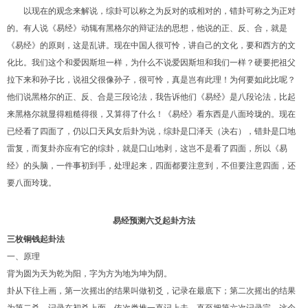
以现在的观念来解说，综卦可以称之为反对的或相对的，错卦可称之为正对
的。有人说《易经》动辄有黑格尔的辩证法的思想，他说的正、反、合，就是
《易经》的原则，这是乱讲。现在中国人很可怜，讲自己的文化，要和西方的文
化比。我们这个和爱因斯坦一样，为什么不说爱因斯坦和我们一样？硬要把祖父
拉下来和孙子比，说祖父很像孙子，很可怜，真是岂有此理！为何要如此比呢？
他们说黑格尔的正、反、合是三段论法，我告诉他们《易经》是八段论法，比起
来黑格尔就显得粗糙得很，又算得了什么！《易经》看东西是八面玲珑的。现在
已经看了四面了，仍以囗天风女后卦为说，综卦是囗泽天（决右），错卦是囗地
雷复，而复卦亦应有它的综卦，就是囗山地剥，这岂不是看了四面，所以《易
经》的头脑，一件事初到手，处理起来，四面都要注意到，不但要注意四面，还
要八面玲珑。
易经预测
六爻起卦方法
三枚铜钱起卦法
一、原理
背为圆为天为乾为阳，字为方为地为坤为阴。
卦从下往上画，第一次摇出的结果叫做初爻，记录在最底下；第二次摇出的结果
为第二爻，记录在初爻上面，依次类推一直记上去，直至把第六次记录完。这个