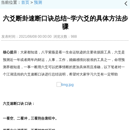
当前位置：
首页
>
预测
󰊒
六爻断卦速断口诀总结~学六爻的具体方法步
骤
发表时间：2021/06/08 00:00:00 浏览次数：988
核心提示
：大家都知道，八字紫薇是看一生命运轨迹的主要依据跟工具，六爻是
预测近一年或者两年内财运，人事，工作，婚姻感情比较准的工具之一，命理预
测界都知道，一事一断用六爻可以把事情断的更加具体而且准确，以下笔者对一
个江湖流传的六爻速断口诀进行总结说明，希望对大家学习六爻有一定帮助
六爻速断口诀 口诀：
一看空、二看冲，三看刑合衰旺中。