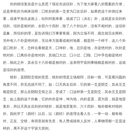
卦的错综复杂是什么意思？现在先说综卦，为了使大家看八卦图案的方便，
还是举乾卦为例来说明：囗乾卦的第一爻变为囗女后卦，如果把这个卦倒过来
看，或者平放在桌面上，站到对面来看，就成了囗（决右）卦，这就是女后卦的
综卦。综卦是相对的，全部六十四卦，除了八个卦以外，没有不相对的，这综卦
是象，而综卦的理，是告诉我们万事要客观，因为立场不同，观念就完全两样。
另外有八个卦是绝对的，无论单方面看或相对地看，都是同一个样于，这八个卦
是囗乾卦，天，怎样去看都是天，囗坤卦，地，总归是地，亦是绝对的，坎卦是
绝对的，囗离卦亦是绝对的，其他囗大过、囗小过、囗颐、囗中孚也都是绝对
的，除此之外，其余五十六卦都是相对的，这表明宇宙间事物都是相对的，这就
是综卦的道理。
错卦，是阴阳爻错的意思，错卦的理是立场相同，目标一致，可是看问题的
角度不同，所见也就不同了。如：囗天风女后卦，它的第一爻是阴爻，其余五爻
都是阳爻，那么在阴阳爻错之后，变成了：囗这样第一爻是阳爻，其余五爻是阴
爻，如上面的这个卦象，它的外卦是坤，坤为地，内卦是震，震为雷，就是地雷
复卦，所以天风女后卦的对错卦，就是地雷复卦。六十四卦，每卦都有对错的
卦。因此学了《易经》以后，以《易经》的道理去看人生，一举一动，都有相
对、正反、交错，有得意就有失意，有人赞成就有人反对，人事物理都一定是这
样的，离不开这个宇宙大原则。