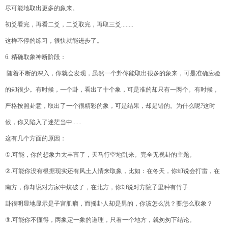
尽可能地取出更多的象来。
初爻看完，再看二爻，二爻取完，再取三爻
........
这样不停的练习，很快就能进步了。
6.
精确取象
神断阶段：
随着不断的深入，你就会发现，虽然一个卦你能取出很多的象来，可是准确应验
的却很少。有时候，一个卦，看出了十个象，可是准的却只有一两个。有时候，
严格按照卦意，取出了一个很精彩的象，可是结果，却是错的。为什么呢
?
这时
候，你又陷入了迷茫当中
......
这有几个方面的原因：
①
.
可能，你的想象力太丰富了，天马行空地乱来。完全无视卦的主题。
②
.
可能你没有根据现实还有风土人情来取象，比如：在冬天，你却说会打雷，在
南方，你却说对方家中炕破了，在北方，你却说对方院子里种有竹子
.
卦很明显地显示是子宫肌瘤，而摇卦人却是男的，你该怎么说？要怎么取象？
③
.
可能你不懂得，两象定一象的道理，只看一个地方，就匆匆下结论。