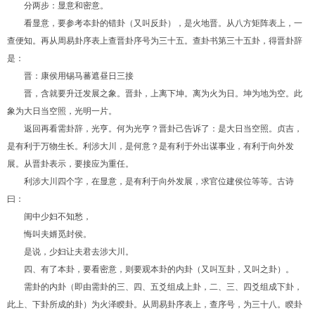
分两步：显意和密意。
看显意，要参考夲卦的错卦（又叫反卦），是火地晋。从八方矩阵表上，一
查便知。再从周易卦序表上查晋卦序号为三十五。查卦书第三十五卦，得晋卦辞
是：
晋：康侯用锡马蕃遮昼日三接
晋，含就要升迁发展之象。晋卦，上离下坤。离为火为日。坤为地为空。此
象为大日当空照，光明一片。
返回再看需卦辞，光亨。何为光亨？晋卦己告诉了：是大日当空照。贞吉，
是有利于万物生长。利涉大川，是何意？是有利于外出谋事业，有利于向外发
展。从晋卦表示，要接应为重任。
利涉大川四个字，在显意，是有利于向外发展，求官位建侯位等等。古诗
曰：
闺中少妇不知愁，
悔叫夫婿觅封侯。
是说，少妇让夫君去涉大川。
四、有了本卦，要看密意，则要观本卦的内卦（又叫互卦，又叫之卦）。
需卦的内卦（即由需卦的三、四、五爻组成上卦，二、三、四爻组成下卦，
此上、下卦所成的卦）为火泽睽卦。从周易卦序表上，查序号，为三十八。睽卦