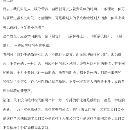
所以，我们向别人，吸取营养。自己就可以少花费几年的时间。一条理论，你可
能要经过很长的时间，才能悟到，可是看别人的书或者经过别人指点，你马上就
可以得到，何乐而不为呢？
这个阶段，应该学习的书，是《易冒》、《易林补遗》、《断易天机》、
《易
隐》、
王虎应老师的全套书籍。
看书时，对卦中的断语和组合，不能死记硬背。而应该理解性的记忆。因为组
合，不是死的，一种组合，对应不同的地区风俗，还有对应不同的事情，有不同
的断语。千万不要只记住一条断语。所有的断语，都不是死的，都是推出来的，
等你到了高层次，你也可以自己创造断语。不要死守着古人的思路不放，应该自
己尝试着创新思路。
记住，天下没有绝对相同的两个卦，每一个卦的断法都是独特的，都是一种新的
创新。千万
不能生搬硬套。围棋界有句谚语：叫
“
千古无同局
”
，其实卦又何尝不
是这样？其他预测术又何尝不是这样？人生又何尝不是这样？成佛之路，又何尝
不是这样？卦局如棋局盘盘新。