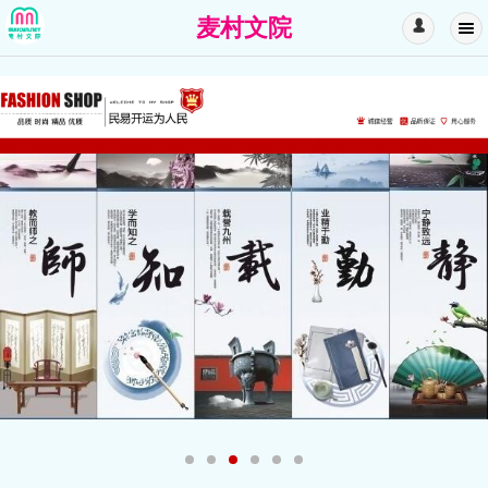
麦村文院
󰄭