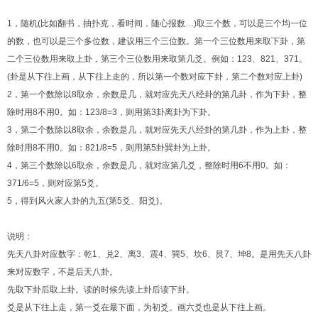
1，随机(比如翻书，抽扑克，看时间，随心报数…)取三个数，可以是三个均一位
的数，也可以是三个多位数，建议用三个三位数。第一个三位数用来取下卦，第
二个三位数用来取上卦，第三个三位数用来取第几爻。例如：123、821、371。
(卦是从下往上画，从下往上走的，所以第一个数对应下卦，第二个数对应上卦)
2，第一个数除以8取余，余数是几，就对应先天八经卦的第几卦，作为下卦，整
除时用8不用0。如：123/8=3，则用第3卦离卦为下卦。
3，第二个数除以8取余，余数是几，就对应先天八经卦的第几卦，作为上卦，整
除时用8不用0。如：821/8=5，则用第5卦巽卦为上卦。
4，第三个数除以6取余，余数是几，就对应第几爻，整除时用6不用0。如：
371/6=5，则对应第5爻。
5，得到风火家人卦的九五(第5爻、阳爻)。
说明：
先天八卦对应数字：乾1、兑2、离3、震4、巽5、坎6、艮7、坤8。是用先天八卦
来对应数字，不是后天八卦。
先取下卦后取上卦。读的时候先读上卦后读下卦。
爻是从下往上走，第一爻在最下面，为初爻。画六爻也是从下往上画。