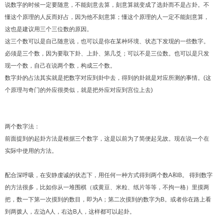
说数字的时候一定要随意，不能刻意去算，刻意算就变成了选卦而不是占卦。不
懂这个原理的人反而好占，因为他不刻意算；懂这个原理的人一定不能刻意算，
这也是建议用三个三位数的原因。
这三个数可以是自己随意说，也可以是你在某种环境、状态下发现的一些数字。
必须是三个数，因为要取下卦、上卦、第几爻；可以不是三位数。也可以是只发
现一个数，自己在说两个数，构成三个数。
数字卦的占法其实就是把数字对应到卦中去，得到的卦就是对应所测的事情。(这
个原理与奇门的外应很类似，就是把外应对应到宫位上去)
两个数字法：
前面提到的起卦方法是根据三个数字，这是以前为了简便起见故。现在说一个在
实际中使用的方法。
配合深呼吸，在安静虔诚的状态下，用任何一种方式得到两个数A和B。 得到数字
的方法很多，比如你从一堆围棋（或黄豆、米粒、纸片等等，不拘一格）里摸两
把，数一下第一次摸到的数目，即为A；第二次摸到的数字为B。或者你在路上看
到两拨人，左边A人，右边B人，这样都可以起卦。