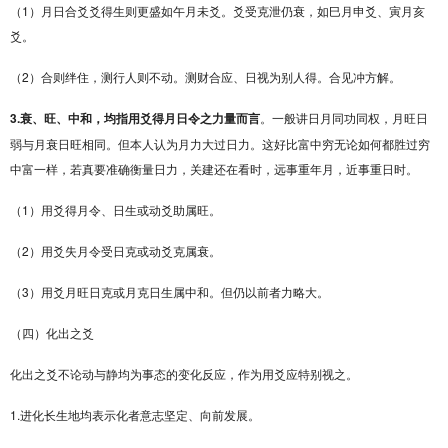
（1）月日合爻爻得生则更盛如午月未爻。爻受克泄仍衰，如巳月申爻、寅月亥
爻。
（2）合则绊住，测行人则不动。测财合应、日视为别人得。合见冲方解。
3.衰、旺、中和，均指用爻得月日令之力量而言
。一般讲日月同功同权，月旺日
弱与月衰日旺相同。但本人认为月力大过日力。这好比富中穷无论如何都胜过穷
中富一样，若真要准确衡量日力，关建还在看时，远事重年月，近事重日时。
（1）用爻得月令、日生或动爻助属旺。
（2）用爻失月令受日克或动爻克属衰。
（3）用爻月旺日克或月克日生属中和。但仍以前者力略大。
（四）化出之爻
化出之爻不论动与静均为事态的变化反应，作为用爻应特别视之。
1.进化长生地均表示化者意志坚定、向前发展。