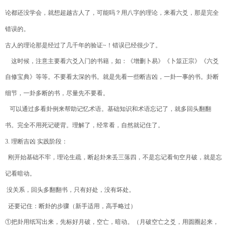
论都还没学会，就想超越古人了，可能吗？用八字的理论，来看六爻，那是完全
错误的。
古人的理论那是经过了几千年的验证
~
！错误已经很少了。
这时候，注意主要看六爻入门的书籍，如：《增删卜易》《卜筮正宗》《六爻
自修宝典》等等。不要看太深的书。就是先看一些断吉凶，一卦一事的书。卦断
细节，一卦多断的书，尽量先不要看。
可以通过多看卦例来帮助记忆术语。基础知识和术语忘记了，就多回头翻翻
书。完全不用死记硬背。理解了，经常看，自然就记住了。
3.
理断吉凶
实践阶段：
刚开始基础不牢，理论生疏，断起卦来丢三落四，不是忘记看旬空月破，就是忘
记看暗动。
没关系，回头多翻翻书，只有好处，没有坏处。
还要记住：断卦的步骤（新手适用，高手略过）
①
把卦用纸写出来，先标好月破，空亡，暗动。（月破空亡之爻，用圆圈起来，