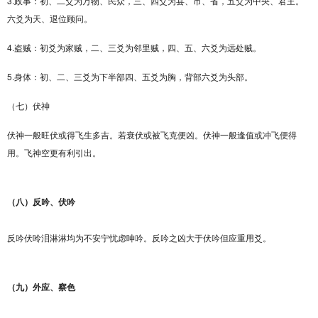
3.政事：初、二爻为万物、民众，三、四爻为县、市、省，五爻为中央、君王。
六爻为天、退位顾问。
4.盗贼：初爻为家贼，二、三爻为邻里贼，四、五、六爻为远处贼。
5.身体：初、二、三爻为下半部四、五爻为胸，背部六爻为头部。
（七）伏神
伏神一般旺伏或得飞生多吉。若衰伏或被飞克便凶。伏神一般逢值或冲飞便得
用。飞神空更有利引出。
（八）反吟、伏吟
反吟伏呤泪淋淋均为不安宁忧虑呻吟。反吟之凶大于伏吟但应重用爻。
（九）外应、察色