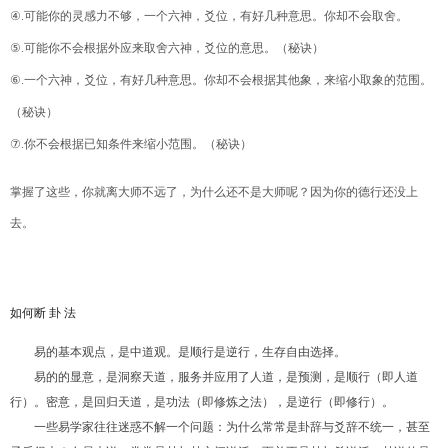
④
.
可能你的灵感力不够，一个六神，爻位，有好几种意思。你却不会取舍。
⑤
.
可能你不会根据外应来取舍六神，爻位的意思。（秘诀）
⑥
.
一个六神，爻位，有好几种意思。你却不会根据其他象，来缩小取象的范围。
（秘诀）
⑦
.
你不会根据已知条件来缩小范围。（秘诀）
掌握了这些，你就离大师不远了，为什么还不是大师呢？因为你的德行还没上
去。
如何断 卦 法
易的基本观点，是中道观。是顺行是逆行，生存自由选择。
易的的显意，是洞察天道，服务并应用了人道，是预测，是顺行（即人道
行）。密意，是回归天道，是功法（即修炼之法），是逆行（即修行）。
一些易学家往往迷惑不解一个问题：为什么常常是卦辞与爻辞不统一，甚至