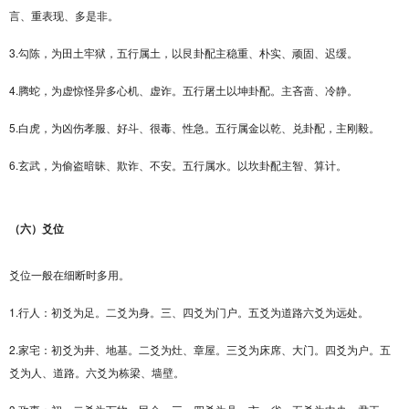
言、重表现、多是非。
3.勾陈，为田土牢狱，五行属土，以艮卦配主稳重、朴实、顽固、迟缓。
4.腾蛇，为虚惊怪异多心机、虚诈。五行屠土以坤卦配。主吝啬、冷静。
5.白虎，为凶伤孝服、好斗、很毒、性急。五行属金以乾、兑卦配，主刚毅。
6.玄武，为偷盗暗昧、欺诈、不安。五行属水。以坎卦配主智、算计。
（六）爻位
爻位一般在细断时多用。
1.行人：初爻为足。二爻为身。三、四爻为门户。五爻为道路六爻为远处。
2.家宅：初爻为井、地基。二爻为灶、章屋。三爻为床席、大门。四爻为户。五
爻为人、道路。六爻为栋梁、墙壁。