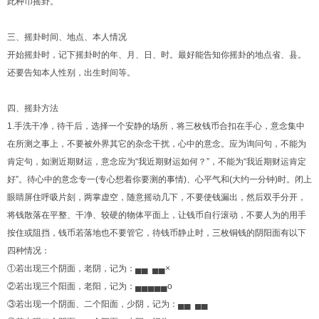
此种币摇卦。
三、摇卦时间、地点、本人情况
开始摇卦时，记下摇卦时的年、月、日、时。最好能告知你摇卦的地点省、县。
还要告知本人性别，出生时间等。
四、摇卦方法
1.手洗干净，待干后，选择一个安静的场所，将三枚钱币合扣在手心，意念集中
在所测之事上，不要被外界其它的杂念干扰，心中的意念。应为询问句，不能为
肯定句，如测近期财运，意念应为“我近期财运如何？”，不能为“我近期财运肯定
好”。待心中的意念专一(专心想着你要测的事情)、心平气和(大约一分钟)时。闭上
眼睛屏住呼吸片刻，两掌虚空，随意摇动几下，不要使钱漏出，然后双手分开，
将钱散落在平整、干净、较硬的物体平面上，让钱币自行滚动，不要人为的用手
按住或阻挡，钱币若落地也不要管它，待钱币静止时，三枚铜钱的阴阳面有以下
四种情况：
①若出现三个阴面，老阴，记为：▄▄ ▄▄×
②若出现三个阳面，老阳，记为：▄▄▄▄▄o
③若出现一个阴面、二个阳面，少阴，记为：▄▄ ▄▄