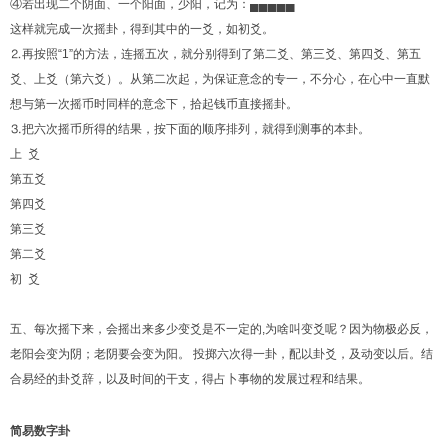
④若出现二个阴面、一个阳面，少阳，记为：▄▄▄▄▄
这样就完成一次摇卦，得到其中的一爻，如初爻。
⒉再按照“1”的方法，连摇五次，就分别得到了第二爻、第三爻、第四爻、第五
爻、上爻（第六爻）。从第二次起，为保证意念的专一，不分心，在心中一直默
想与第一次摇币时同样的意念下，拾起钱币直接摇卦。
⒊把六次摇币所得的结果，按下面的顺序排列，就得到测事的本卦。
上 爻
第五爻
第四爻
第三爻
第二爻
初 爻
五、每次摇下来，会摇出来多少变爻是不一定的,为啥叫变爻呢？因为物极必反，
老阳会变为阴；老阴要会变为阳。 投掷六次得一卦，配以卦爻，及动变以后。结
合易经的卦爻辞，以及时间的干支，得占卜事物的发展过程和结果。
简易数字卦