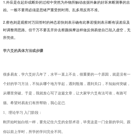
1.外应是在起卦或断卦的过程中突然为外物所触动改据外象的好坏来断测事的吉
凶。一般不要用必须是思绪严重受扰时用。乱多用反而不准。
2.察色则是观察对万回答时的神态若快则表示确有此事若慢则表示断有误差应及
时调整用思路。但千万不要丢开卦去察颜揣摩这样做反倒易使自己陷入虚空，无
所凭依。
学六爻的具体方法或步骤
很多易友，学六爻好几年了，水平一直上不去，很重要的一个原因，就是没有一
个好的学习方法，不知从哪个地方学起，遇到瓶颈，遇到关口，不知如何突破，
从哪里突破。于是，我就发心写了这篇文章，让大家学六爻有法可依，有路可
循。希望对易友们有所帮助，我心足已
.
1
、理论学习
入门阶段：
刚开始时如白纸一样，要先记住六爻的全部术语，毕竟这是一门全新的学问。跟
你以前上学时，所学的学问完全不同。