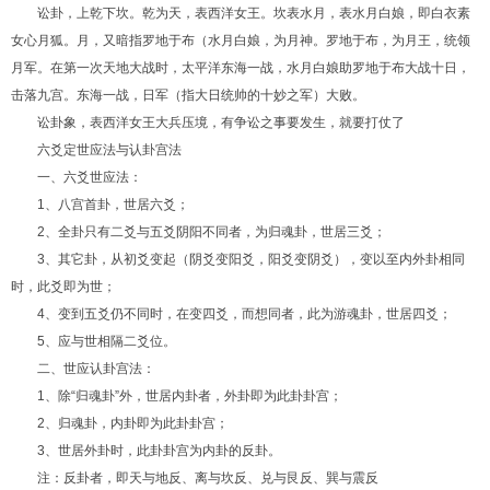
讼卦，上乾下坎。乾为天，表西洋女王。坎表水月，表水月白娘，即白衣素
女心月狐。月，又暗指罗地于布（水月白娘，为月神。罗地于布，为月王，统领
月军。在第一次天地大战时，太平洋东海一战，水月白娘助罗地于布大战十日，
击落九宫。东海一战，日军（指大日统帅的十妙之军）大败。
讼卦象，表西洋女王大兵压境，有争讼之事要发生，就要打仗了
六爻定世应法与认卦宫法
一、六爻世应法：
1、八宫首卦，世居六爻；
2、全卦只有二爻与五爻阴阳不同者，为归魂卦，世居三爻；
3、其它卦，从初爻变起（阴爻变阳爻，阳爻变阴爻），变以至内外卦相同
时，此爻即为世；
4、变到五爻仍不同时，在变四爻，而想同者，此为游魂卦，世居四爻；
5、应与世相隔二爻位。
二、世应认卦宫法：
1、除“归魂卦”外，世居内卦者，外卦即为此卦卦宫；
2、归魂卦，内卦即为此卦卦宫；
3、世居外卦时，此卦卦宫为内卦的反卦。
注：反卦者，即天与地反、离与坎反、兑与艮反、巽与震反