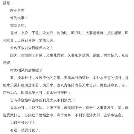
辞是：
睽小事吉
何为大事？
需卦之时。
需卦，上坎，下乾。坎为月，乾为时，即月时。大事是修炼，把性能量，即
色能量，上调到月轮，呈西天月。
卦名何故以众目睽睽名之？
因为，你得到了所需，又生儿育女，又要加封进爵。是故，树大招风，众目
睽睽。
树大招风的后果呢？
五、按本卦行，发展变化的后果，要看本卦的综卦。本卦水天需的综卦，是
把水天需卦颠倒过来看，为天水。查八方矩阵表是天水讼卦。再查卦序表，讼，
序号为六，即周易第六卦，天水讼卦辞曰：
讼有孚窒惕中吉终凶利见大人不利涉大川
天水讼卦，上乾下坎。上阳下阳，表阴阳不合，有争斗之事要发生。窒，表
要受致打击，必须处于警惕之中。利于修炼，不利于远涉大川，去求事谋官。
为何不可远行？
有讼，就要打仗了。