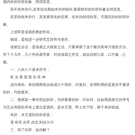
观内卦的卦辞卦象，而得其意。
若不按本卦行,其变化结果如本卦的错卦,要观错卦的卦辞卦象去得其意。
若坚持按本卦行，其发展变化的后果，在本卦的综卦里。可观综卦的卦辞卦
象。
上述即是读易的奥妙所在。
细读，是指进一步研究爻辞和与变卦。
读易五步法：是读易之大框架之法。只要掌握了这个极为简单方便的方法，
学了十几年，几十年的易学家，对你读易之所见，就会目瞪口呆，口不服，心
服。
一、八卦八个基本符号：
乾 兑 离 震 巽 坎 艮 坤
这叫单卦。单卦两两组合组成六十四卦，叫复卦。应用时用的是复卦平素讲
的卦，均指复卦。
二、预测某一事件而起的卦，为所要看的卦，叫夲卦。比如周易第五卦序号
为五从周易卦序表上查出是需卦。是水天需。即上坎下乾，两个单卦组成。
本卦，水天需卦的卦辞是：
需 有孚,光亨,贞吉,利涉大川
三、得了卦辞，如何解？