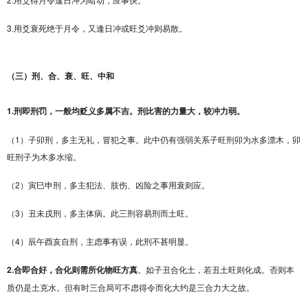
3.用爻衰死绝于月令，又逢日冲或旺爻冲则易散。
（三）刑、合、衰、旺、中和
1.刑即刑罚，一般均贬义多属不吉。刑比害的力量大，较冲力弱。
（1）子卯刑，多主无礼，冒犯之事。此中仍有强弱关系子旺刑卯为水多漂木，卯
旺刑子为木多水缩。
（2）寅巳申刑，多主犯法、肢伤、凶险之事用衰则应。
（3）丑未戌刑，多主体病。此三刑容易刑而土旺。
（4）辰午酉亥自刑，主虑事有误，此刑不甚明显。
2.合即合好，合化则需所化物旺方真
。如子丑合化土，若丑土旺则化成。否则本
质仍是土克水。但有时三合局可不虑得令而化大约是三合力大之故。