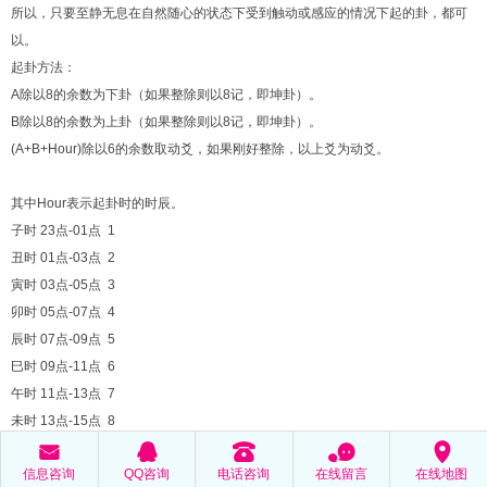
所以，只要至静无息在自然随心的状态下受到触动或感应的情况下起的卦，都可
以。
起卦方法：
A除以8的余数为下卦（如果整除则以8记，即坤卦）。
B除以8的余数为上卦（如果整除则以8记，即坤卦）。
(A+B+Hour)除以6的余数取动爻，如果刚好整除，以上爻为动爻。
其中Hour表示起卦时的时辰。
子时 23点-01点 1
丑时 01点-03点 2
寅时 03点-05点 3
卯时 05点-07点 4
辰时 07点-09点 5
巳时 09点-11点 6
午时 11点-13点 7
未时 13点-15点 8
申时 15点-17点 9
󰄸
󰇇
󰇯
󰂮
󰅊
信息咨询
QQ咨询
电话咨询
在线留言
在线地图
酉时 17点-19点 10