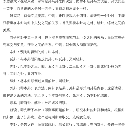
矛盾很大？在易来说，常常是卦与卦之间说活，而并不是卦与爻说活。卦说的是
一类事，而爻讲的又是另一类事，着眼点和用途不一样。
研究易，首先立点要高。否则，难以统观六十四卦。单研究一个卦时，不能
只着重在本卦与卦中六爻之间的关系，首先要看夲卦与之卦、错卦、综卦之间的
关系。
当研究卦中某一爻时，也不能单重在研究与上下爻之间的关系，而应重在研
究夲爻与变爻、变卦之间的关系。否则，就会陷入局限而茫然。
夲卦：预测时得到的卦，叫夲卦。
反卦：与夲卦阴阳相反的卦，叫反卦，又叫错卦。
内卦：以本卦之三、四、五爻为上卦，二三四爻为下卦，组成的卦称为内
卦，又叫之卦，又叫互卦。
综卦：将本卦颠倒过来看的卦，叫综卦。
外卦（即本卦）表方法，内卦表结果，外卦是形式内卦是内容，这是读易、
破解易之密的方法。第五爻，为本卦的主爻。第六爻，为本卦的结果。
读易（即断卦、解卦）分粗读和细读。
粗读，即先断下夲卦（即测事而起的卦）。研究本卦的卦辞和卦象。根据卦
辞卦象，去了知卦意。这个过程叫断章取义。或得意忘形。
夲卦，是告诉你，应该如此行。若如此行，其结果，在内卦里。要进一步去