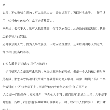
么。
如果，不知道错在哪的，可以先跳过去，等你提高了，再回过头来看。（新手适
用，怕打击你的信心）或者去请教高人。
刚开始，名气不大，没有人找你预测，你可以从自己，从身边的亲戚朋友，从身
边的事物开始实践。
还可以预测天气，因为人事取验慢，天时应验速度快。还可以测测每天的运气，
每次出门的吉凶等等。
4.
深入看书
拜师访友
再学习阶段：
学习研究六爻是没有止境的，永远没有到头的时候。但是一个人的精力和时间
是有限，那怎么才能达到无限呢？那就需要向他人学习。就像《增删卜易》中李
文辉讲的：
“
不须半载工夫，可得野鹤四十余年之积学
”
何乐而不为。
六爻是一门经验学，短短几年，不向他人学习，闭门造车
,
想成为大师，几乎是不
可能的。所以，我们要像科学家学习科学知识一样，站在伟人的肩膀上，我们才
能进步。