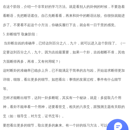
在这个阶段，介绍一个非常好的学习方法。就是看别人的卦例的时候，不要急着
看断语，先把断语遮住。自己先断看看，再来和卦中的断语比较。你很快就能进
步了。不要看不起这个小方法，你确实履行下去，就会有一日千里的感觉。
5.
卦断细节
取象阶段：
当卦断吉凶的准确率，已经达到百分之八，九十，就可以进入这个阶段了。（一
定要达到百分之八，九十。因为吉凶最重要，如果一个卦，吉凶都断不准，其他
方面断得再多，再准，又有何用呢？）
这时断卦的准确率已稳步上升，已不能满足于简单的吉与凶，开始追求断得更加
详细，细致，看出更多的细节。如想看出：事情的发展过程，事件有什么细节
等。
怎样才能断出细节，达到一卦多断呢，其实有一个秘诀，就是：多提取几个用
神，看卦不能单看一个用神，还要看世爻，相关的六亲爻，跟预测主题有关联的
爻（如：领导爻，对方爻，证书爻等）。
要想看出更多的细节，取出更多的象来。有一个好的练习方法，可以帮助我们：