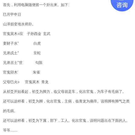
首先，利用电脑随便摇一个卦出来。如下
:
巳月甲申日
山泽损变地水师卦。
官鬼寅木
○
应
子孙酉金
玄武
妻财子水
″
白虎
兄弟戌土
″
呈蛇
兄弟丑土
″
世
勾陈
官鬼卯木
′
朱雀
父母巳火
○
官鬼寅木
青龙
从初爻开始看起，初爻为脚力，临父母就是车，化出官鬼，为车子有毛病了。
还可以这样看，初爻为脚，化出官鬼，主病，临青龙为痛痒。说明脚有脚气之类
的毛病。
还可以这样看，初爻为下属，部下，工人。化出官鬼，说明问题出在下面的人。
等等
........