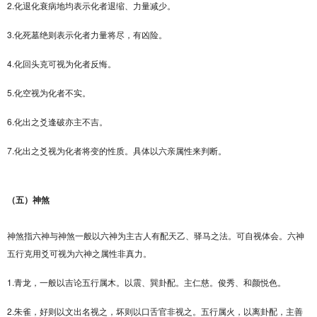
2.化退化衰病地均表示化者退缩、力量减少。
3.化死墓绝则表示化者力量将尽，有凶险。
4.化回头克可视为化者反悔。
5.化空视为化者不实。
6.化出之爻逢破亦主不吉。
7.化出之爻视为化者将变的性质。具体以六亲属性来判断。
（五）神煞
神煞指六神与神煞一般以六神为主古人有配天乙、驿马之法。可自视体会。六神
五行克用爻可视为六神之属性非真力。
1.青龙，一般以吉论五行属木。以震、巽卦配。主仁慈。俊秀、和颜悦色。
2.朱雀，好则以文出名视之，坏则以口舌官非视之。五行属火，以离卦配，主善