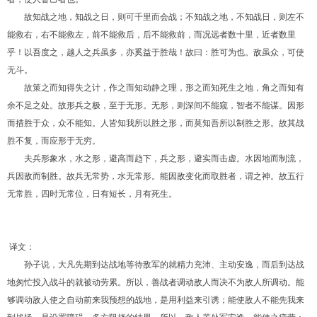
故知战之地，知战之日，则可千里而会战；不知战之地，不知战日，则左不
能救右，右不能救左，前不能救后，后不能救前，而况远者数十里，近者数里
乎！以吾度之，越人之兵虽多，亦奚益于胜哉！故曰：胜可为也。敌虽众，可使
无斗。
故策之而知得失之计，作之而知动静之理，形之而知死生之地，角之而知有
余不足之处。故形兵之极，至于无形。无形，则深间不能窥，智者不能谋。因形
而措胜于众，众不能知。人皆知我所以胜之形，而莫知吾所以制胜之形。故其战
胜不复，而应形于无穷。
夫兵形象水，水之形，避高而趋下，兵之形，避实而击虚。水因地而制流，
兵因敌而制胜。故兵无常势，水无常形。能因敌变化而取胜者，谓之神。故五行
无常胜，四时无常位，日有短长，月有死生。
译文：
孙子说，大凡先期到达战地等待敌军的就精力充沛、主动安逸，而后到达战
地匆忙投入战斗的就被动劳累。所以，善战者调动敌人而决不为敌人所调动。能
够调动敌人使之自动前来我预想的战地，是用利益来引诱；能使敌人不能先我来