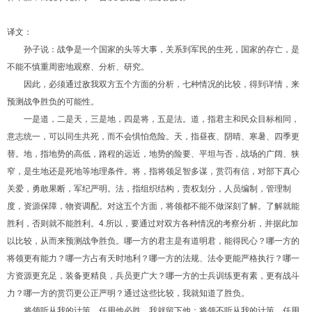
译文：
孙子说：战争是一个国家的头等大事，关系到军民的生死，国家的存亡，是
不能不慎重周密地观察、分析、研究。
因此，必须通过敌我双方五个方面的分析，七种情况的比较，得到详情，来
预测战争胜负的可能性。
一是道，二是天，三是地，四是将，五是法。道，指君主和民众目标相同，
意志统一，可以同生共死，而不会惧怕危险。天，指昼夜、阴晴、寒暑、四季更
替。地，指地势的高低，路程的远近，地势的险要、平坦与否，战场的广阔、狭
窄，是生地还是死地等地理条件。将，指将领足智多谋，赏罚有信，对部下真心
关爱，勇敢果断，军纪严明。法，指组织结构，责权划分，人员编制，管理制
度，资源保障，物资调配。对这五个方面，将领都不能不做深刻了解。了解就能
胜利，否则就不能胜利。
4.
所以，要通过对双方各种情况的考察分析，并据此加
以比较，从而来预测战争胜负。哪一方的君主是有道明君，能得民心？哪一方的
将领更有能力？哪一方占有天时地利？哪一方的法规、法令更能严格执行？哪一
方资源更充足，装备更精良，兵员更广大？哪一方的士兵训练更有素，更有战斗
力？哪一方的赏罚更公正严明？通过这些比较，我就知道了胜负。
将领听从我的计策，任用他必胜，我就留下他；将领不听从我的计策，任用