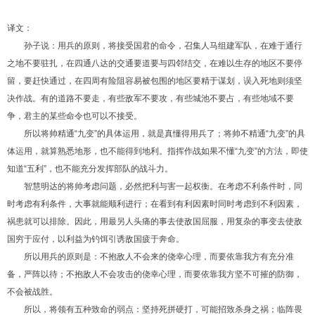
译文：
孙子说：用兵的原则，将接受国君的命令，召集人马组建军队，在难于通行
之地不要驻扎，在四通八达的交通要道要与四邻结交，在难以生存的地区不要停
留，要赶快通过，在四周有险阻容易被包围的地区要精于谋划，误入死地则须坚
决作战。有的道路不要走，有些敌军不要攻，有些城池不要占，有些地域不要
争，君主的某些命令也可以不接受。
所以将帅精通“九变”的具体运用，就是真懂得用兵了；将帅不精通“九变”的具
体运用，就算熟悉地形，也不能得到地利。指挥作战如果不懂“九变”的方法，即使
知道“五利”，也不能充分发挥部队的战斗力。
智慧明达的将帅考虑问题，必然把利与害一起权衡。在考虑不利条件时，同
时考虑有利条件，大事就能顺利进行；在看到有利因素时同时考虑到不利因素，
祸患就可以排除。因此，用最另人头痛的事去使敌国屈服，用复杂的事变去使敌
国穷于应付，以利益为钓饵引诱敌国疲于奔命。
所以用兵的原则是：不抱敌人不会来的侥幸心理，而要依靠我方有充分准
备，严阵以待；不抱敌人不会攻击的侥幸心理，而要依靠我方坚不可摧的防御，
不会被战胜。
所以，将领有五种致命的弱点：坚持死拼硬打，可能招致杀身之祸；临阵畏