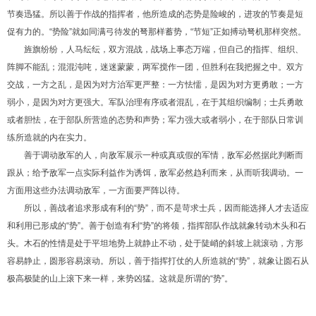
节奏迅猛。所以善于作战的指挥者，他所造成的态势是险峻的，进攻的节奏是短
促有力的。“势险”就如同满弓待发的弩那样蓄势，“节短”正如搏动弩机那样突然。
旌旗纷纷，人马纭纭，双方混战，战场上事态万端，但自己的指挥、组织、
阵脚不能乱；混混沌吨，迷迷蒙蒙，两军搅作一团，但胜利在我把握之中。双方
交战，一方之乱，是因为对方治军更严整：一方怯懦，是因为对方更勇敢；一方
弱小，是因为对方更强大。军队治理有序或者混乱，在于其组织编制；士兵勇敢
或者胆怯，在于部队所营造的态势和声势；军力强大或者弱小，在于部队日常训
练所造就的内在实力。
善于调动敌军的人，向敌军展示一种或真或假的军情，敌军必然据此判断而
跟从；给予敌军一点实际利益作为诱饵，敌军必然趋利而来，从而听我调动。一
方面用这些办法调动敌军，一方面要严阵以待。
所以，善战者追求形成有利的“势”，而不是苛求士兵，因而能选择人才去适应
和利用已形成的“势”。善于创造有利“势”的将领，指挥部队作战就象转动木头和石
头。木石的性情是处于平坦地势上就静止不动，处于陡峭的斜坡上就滚动，方形
容易静止，圆形容易滚动。所以，善于指挥打仗的人所造就的“势”，就象让圆石从
极高极陡的山上滚下来一样，来势凶猛。这就是所谓的“势”。