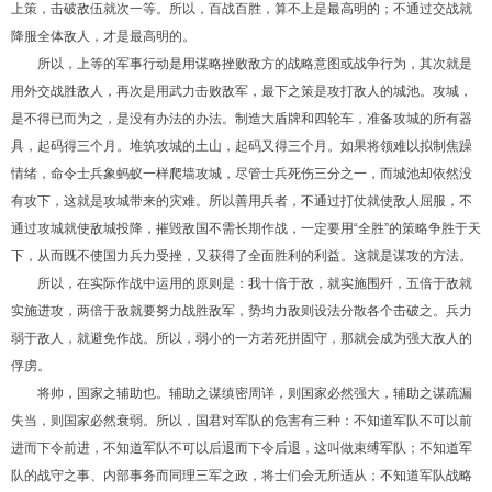
上策，击破敌伍就次一等。所以，百战百胜，算不上是最高明的；不通过交战就
降服全体敌人，才是最高明的。
所以，上等的军事行动是用谋略挫败敌方的战略意图或战争行为，其次就是
用外交战胜敌人，再次是用武力击败敌军，最下之策是攻打敌人的城池。攻城，
是不得已而为之，是没有办法的办法。制造大盾牌和四轮车，准备攻城的所有器
具，起码得三个月。堆筑攻城的土山，起码又得三个月。如果将领难以拟制焦躁
情绪，命令士兵象蚂蚁一样爬墙攻城，尽管士兵死伤三分之一，而城池却依然没
有攻下，这就是攻城带来的灾难。所以善用兵者，不通过打仗就使敌人屈服，不
通过攻城就使敌城投降，摧毁敌国不需长期作战，一定要用“全胜”的策略争胜于天
下，从而既不使国力兵力受挫，又获得了全面胜利的利益。这就是谋攻的方法。
所以，在实际作战中运用的原则是：我十倍于敌，就实施围歼，五倍于敌就
实施进攻，两倍于敌就要努力战胜敌军，势均力敌则设法分散各个击破之。兵力
弱于敌人，就避免作战。所以，弱小的一方若死拼固守，那就会成为强大敌人的
俘虏。
将帅，国家之辅助也。辅助之谋缜密周详，则国家必然强大，辅助之谋疏漏
失当，则国家必然衰弱。所以，国君对军队的危害有三种：不知道军队不可以前
进而下令前进，不知道军队不可以后退而下令后退，这叫做束缚军队；不知道军
队的战守之事、内部事务而同理三军之政，将士们会无所适从；不知道军队战略