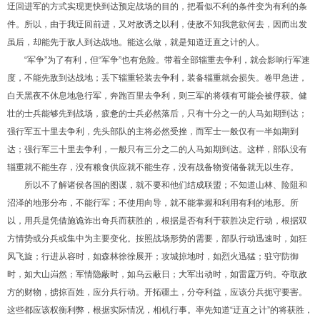
迂回进军的方式实现更快到达预定战场的目的，把看似不利的条件变为有利的条
件。所以，由于我迂回前进，又对敌诱之以利，使敌不知我意欲何去，因而出发
虽后，却能先于敌人到达战地。能这么做，就是知道迂直之计的人。
“军争”为了有利，但“军争”也有危险。带着全部辎重去争利，就会影响行军速
度，不能先敌到达战地；丢下辎重轻装去争利，装备辎重就会损失。卷甲急进，
白天黑夜不休息地急行军，奔跑百里去争利，则三军的将领有可能会被俘获。健
壮的士兵能够先到战场，疲惫的士兵必然落后，只有十分之一的人马如期到达；
强行军五十里去争利，先头部队的主将必然受挫，而军士一般仅有一半如期到
达；强行军三十里去争利，一般只有三分之二的人马如期到达。这样，部队没有
辎重就不能生存，没有粮食供应就不能生存，没有战备物资储备就无以生存。
所以不了解诸侯各国的图谋，就不要和他们结成联盟；不知道山林、险阻和
沼泽的地形分布，不能行军；不使用向导，就不能掌握和利用有利的地形。所
以，用兵是凭借施诡诈出奇兵而获胜的，根据是否有利于获胜决定行动，根据双
方情势或分兵或集中为主要变化。按照战场形势的需要，部队行动迅速时，如狂
风飞旋；行进从容时，如森林徐徐展开；攻城掠地时，如烈火迅猛；驻守防御
时，如大山岿然；军情隐蔽时，如乌云蔽日；大军出动时，如雷霆万钧。夺取敌
方的财物，掳掠百姓，应分兵行动。开拓疆土，分夺利益，应该分兵扼守要害。
这些都应该权衡利弊，根据实际情况，相机行事。率先知道“迂直之计”的将获胜，