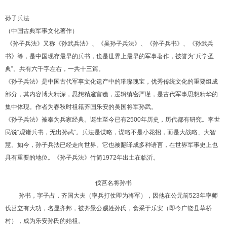
孙子兵法
（中国古典军事文化著作）
《
孙子兵法
》又称《孙武兵法》、《
吴孙子兵法
》、《孙子兵书》、《孙武兵
书》等，是中国现存最早的
兵书
，也是世界上最早的军事著作，被誉为“兵学圣
典”。共有六千字左右，一共十三篇。
《孙子兵法》是中国古代军事文化遗产中的璀璨瑰宝，优秀传统文化的重要组成
部分，其内容
博大精深
，思想
精邃
富赡
，逻辑
缜密
严谨，是古代军事思想精华的
集中体现。作者为春秋时祖籍齐国乐安的吴国将军
孙武
。
1
2
3
4
5
6
《孙子兵法》被奉为兵家经典。诞生至今已有
2500
年历史，历代都有研究。李世
民说“观诸兵书，无出孙武”。兵法是
谋略
，谋略不是小花招，而是大战略、大智
慧。如今，孙子兵法已经走向世界。它也被翻译成多种语言，在世界军事史上也
具有重要的
地位
。《孙子兵法》竹简
1972
年出土在
临沂
。
伐莒名将孙书
孙书，字子占，齐国大夫（率兵打仗即为将军），因他在公元前
523
年率师
伐莒立有大功，名显齐邦，被齐景公赐姓孙氏，食采于乐安（即今广饶县草桥
村），成为乐安孙氏的始祖。