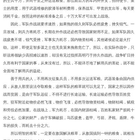
的士兵十万，并向千里之外运送粮食。那么前后方的军内外开支，招待使节、策
士的用度，用于武器维修的胶漆等材料费用，保养战车、甲胄的支出等，每天要
消耗千金。按照这样的标准准备之后，十万大军才可出发上战场。
因此，军队作战就要求速胜，如果拖的很久则军队必然疲惫，挫失锐气。一
旦攻城，则兵力将耗尽，长期在外作战还必然导致国家财用不足。如果军队因久
战疲惫不堪，锐气受挫，军事实力耗尽，国内物资枯竭，其他诸侯必定趁火打
劫。这样，即使足智多谋之士也无良策来挽救危亡了。所以，在实际作战中，只
听说将领缺少高招难以速胜，却没有见过指挥高明巧于持久作战的。战争旷日持
久而有利于国家的事，从来没有过。所以，不能详尽地了解用兵的害处，就不能
全面地了解用兵的益处。
善于用兵的人，不用再次征集兵员，不用多次运送军粮。武器装备由国内供
应，从敌人那里设法夺取粮食，这样军队的粮草就可以充足了。国家之所以因作
战而贫困，是由于军队远征，不得不进行长途运输。长途运输必然导致百姓贫
穷。驻军附近处物价必然飞涨，物价飞涨，必然导致物资枯竭，物财枯竭，赋税
和劳役必然加重。在战场上，军力耗尽，在国内财源枯竭，百姓私家财产损耗十
分之七。公家的财产，由于车辆破损，马匹疲惫，盔甲、弓箭、矛戟、盾牌、牛
车的损失，而耗去十分之六。
所以明智的将军，一定要在敌国解决粮草，从敌国搞到一钟的粮食，就相当