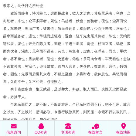
覆索之，此伏奸之所处也。
敌近而静者，恃其险也；远而挑战者，欲人之进也；其所居易者，利也；众
树动者，来也；众草多障者，疑也；鸟起者，伏也；兽骇者，覆也；尘高而锐
者，车来也；卑而广者，徒来也；散而条达者，樵采也；少而往来者，营军也；
辞卑而益备者，进也；辞强而进驱者，退也；轻车先出居其侧者，陈也；无约而
请和者，谋也；奔走而陈兵者，期也；半进半退者，诱也；杖而立者，饥也；汲
而先饮者，渴也；见利而不进者，劳也；鸟集者，虚也；夜呼者，恐也；军扰
者，将不重也；旌旗动者，乱也；吏怒者，倦也；杀马肉食者，军无粮也；悬缸
不返其舍者，穷寇也；谆谆翕翕，徐与人言者，失众也；数赏者，窘也；数罚
者，困也；先暴而后畏其众者，不精之至也；来委谢者，欲休息也。兵怒而相
迎，久而不合，又不相去，必谨察之。
兵非贵益多也，惟无武进，足以并力、料敌、取人而已。夫惟无虑而易敌
者，必擒于人。
卒未亲而罚之，则不服，不服则难用。卒已亲附而罚不行，则不可用。故合
之以文，齐之以武，是谓必取。令素行以教其民，则民服；令素不行以教其民，
则民不服。令素行者，与众相得也。
󰄸
󰇇
󰇯
󰂮
󰅊
信息咨询
QQ咨询
电话咨询
在线留言
在线地图
译文：