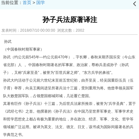
当前位置：
首页
>
国学
󰊒
孙子兵法原著译注
发表时间：2018/07/10 00:00:00 浏览次数：2002
孙武
（中国春秋时期军事家）
孙武（约公元前
545
年—约公元前
470
年），字长卿，春秋末期
齐国
乐安（今
山东
省
北部）人
。中国春秋时期著名的军事家、政治家，尊称兵圣或孙子（孙武
子），又称“
兵家至圣
”，被誉为“百世兵家之师”、“东方兵学的鼻祖”。
孙武大约活动于公元前六世纪末至前五世纪初，由齐至吴，经
吴国
重臣
伍员
（伍
子胥）举荐，向吴王阖闾进呈所著兵法十三篇，受到重用为将。他曾率领吴国军
队大败楚国军队，占领楚国都城郢城，几近覆亡楚国。
其著有巨作《
孙子兵
法
》十三篇，为后世兵法家所推崇，被誉为“兵学圣典”，置于
《武经七书》之首。他撰著的《
孙子兵法
》在中国乃至世界军事史、军事学术史
和哲学思想史上都占有极为重要的地位，并在政治、经济、军事、文化、哲学等
领域被广泛运用。被译为英文、法文、德文、日文，该书成为国际间最著名的兵
学典范之书。