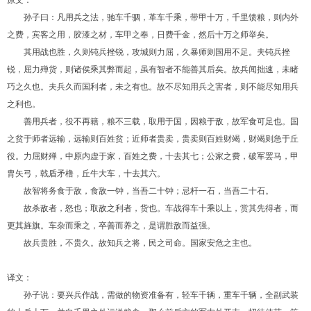
孙子曰：凡用兵之法，驰车千驷，革车千乘，带甲十万，千里馈粮，则内外
之费，宾客之用，胶漆之材，车甲之奉，日费千金，然后十万之师举矣。
其用战也胜，久则钝兵挫锐，攻城则力屈，久暴师则国用不足。夫钝兵挫
锐，屈力殚货，则诸侯乘其弊而起，虽有智者不能善其后矣。故兵闻拙速，未睹
巧之久也。夫兵久而国利者，未之有也。故不尽知用兵之害者，则不能尽知用兵
之利也。
善用兵者，役不再籍，粮不三载，取用于国，因粮于敌，故军食可足也。国
之贫于师者远输，远输则百姓贫；近师者贵卖，贵卖则百姓财竭，财竭则急于丘
役。力屈财殚，中原内虚于家，百姓之费，十去其七；公家之费，破军罢马，甲
胄矢弓，戟盾矛橹，丘牛大车，十去其六。
故智将务食于敌，食敌一钟，当吾二十钟；忌杆一石，当吾二十石。
故杀敌者，怒也；取敌之利者，货也。车战得车十乘以上，赏其先得者，而
更其旌旗。车杂而乘之，卒善而养之，是谓胜敌而益强。
故兵贵胜，不贵久。故知兵之将，民之司命。国家安危之主也。
译文：
孙子说：要兴兵作战，需做的物资准备有，轻车千辆，重车千辆，全副武装