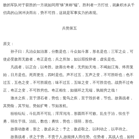
败的军队对于获胜的一方就如同用“铢”来称“镒”。胜利者一方打仗，就象积水从千
仞高的山涧冲决而出，势不可挡，这就是军事实力的表现。
兵势第五
原文：
孙子曰：凡治众如治寡，分数是也；斗众如斗寡，形名是也；三军之众，可
使必受敌而无败者，奇正是也；兵之所加，如以瑕投卵者，虚实是也。
凡战者，以正合，以奇胜。故善出奇者，无穷如天地，不竭如江海。终而复
始，日月是也。死而更生，四时是也。声不过五，五声之变，不可胜听也；色不
过五，五色之变，不可胜观也；味不过五，五味之变，不可胜尝也。战势不过奇
正，奇正之变，不可胜穷也。奇正相生，如循环之无端，孰能穷之哉！
激水之疾，至于漂石者，势也；鸷鸟之疾，至于毁折者，节也。故善战者，
其势险，其节短。势如扩弩，节如发机。
纷纷纭纭，斗乱而不可乱；浑浑沌沌，形圆而不可败。乱生于治，怯生于
勇，弱生于强。治乱，数也；勇怯，势也；强弱，形也。
故善动敌者，形之，敌必从之；予之，敌必取之。以利动之，以卒待之。
故善战者，求之于势，不责于人
,
故能择人而任势。任势者，其战人也，如转