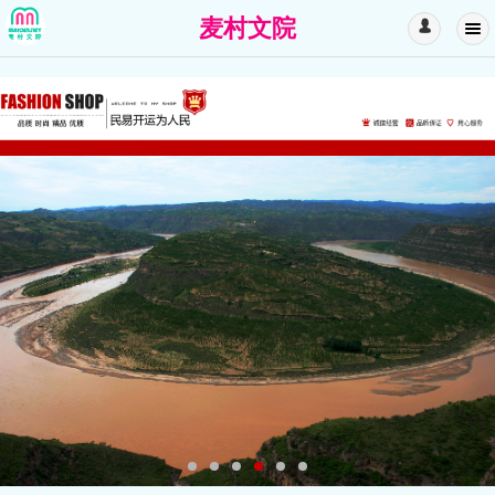
麦村文院
󰄭