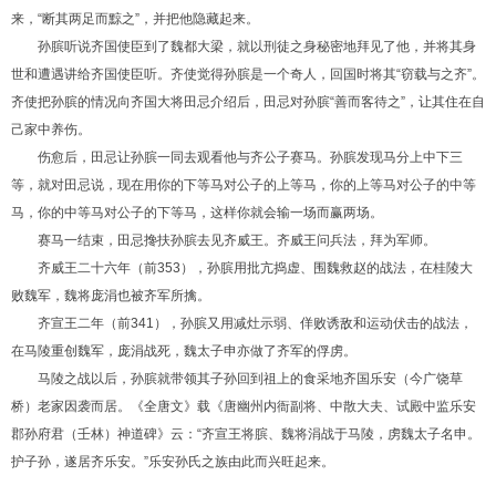
来，
“
断其两足而黥之
”
，并把他隐藏起来。
孙膑听说齐国使臣到了魏都大梁，就以刑徒之身秘密地拜见了他，并将其身
世和遭遇讲给齐国使臣听。齐使觉得孙膑是一个奇人，回国时将其
“
窃载与之齐
”
。
齐使把孙膑的情况向齐国大将田忌介绍后，田忌对孙膑
“
善而客待之
”
，让其住在自
己家中养伤。
伤愈后，田忌让孙膑一同去观看他与齐公子赛马。孙膑发现马分上中下三
等，就对田忌说，现在用你的下等马对公子的上等马，你的上等马对公子的中等
马，你的中等马对公子的下等马，这样你就会输一场而赢两场。
赛马一结束，田忌搀扶孙膑去见齐威王。齐威王问兵法，拜为军师。
齐威王二十六年（前
353
），孙膑用批亢捣虚、围魏救赵的战法，在桂陵大
败魏军，魏将庞涓也被齐军所擒。
齐宣王二年（前
341
），孙膑又用减灶示弱、佯败诱敌和运动伏击的战法，
在马陵重创魏军，庞涓战死，魏太子申亦做了齐军的俘虏。
马陵之战以后，孙膑就带领其子孙回到祖上的食采地齐国乐安（今广饶草
桥）老家因袭而居。《全唐文》载《唐幽州内衙副将、中散大夫、试殿中监乐安
郡孙府君（壬林）神道碑》云：
“
齐宣王将膑、魏将涓战于马陵，虏魏太子名申。
护子孙，遂居齐乐安。
”
乐安孙氏之族由此而兴旺起来。