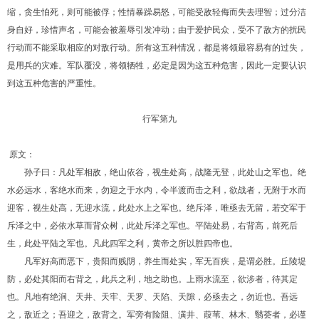
缩，贪生怕死，则可能被俘；性情暴躁易怒，可能受敌轻侮而失去理智；过分洁
身自好，珍惜声名，可能会被羞辱引发冲动；由于爱护民众，受不了敌方的扰民
行动而不能采取相应的对敌行动。所有这五种情况，都是将领最容易有的过失，
是用兵的灾难。军队覆没，将领牺牲，必定是因为这五种危害，因此一定要认识
到这五种危害的严重性。
行军第九
原文：
孙子曰：凡处军相敌，绝山依谷，视生处高，战隆无登，此处山之军也。绝
水必远水，客绝水而来，勿迎之于水内，令半渡而击之利，欲战者，无附于水而
迎客，视生处高，无迎水流，此处水上之军也。绝斥泽，唯亟去无留，若交军于
斥泽之中，必依水草而背众树，此处斥泽之军也。平陆处易，右背高，前死后
生，此处平陆之军也。凡此四军之利，黄帝之所以胜四帝也。
凡军好高而恶下，贵阳而贱阴，养生而处实，军无百疾，是谓必胜。丘陵堤
防，必处其阳而右背之，此兵之利，地之助也。上雨水流至，欲涉者，待其定
也。凡地有绝涧、天井、天牢、天罗、天陷、天隙，必亟去之，勿近也。吾远
之，敌近之；吾迎之，敌背之。军旁有险阻、潢井、葭苇、林木、翳荟者，必谨