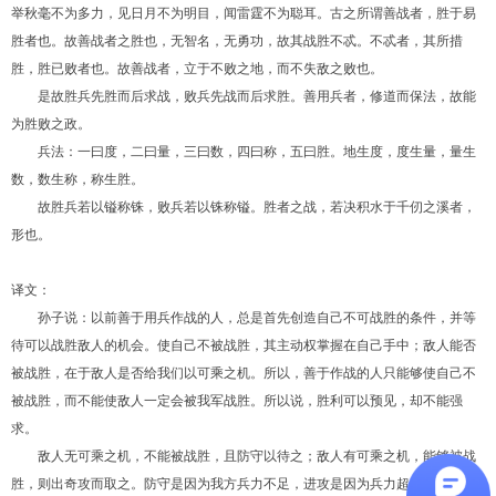
举秋毫不为多力，见日月不为明目，闻雷霆不为聪耳。古之所谓善战者，胜于易
胜者也。故善战者之胜也，无智名，无勇功，故其战胜不忒。不忒者，其所措
胜，胜已败者也。故善战者，立于不败之地，而不失敌之败也。
是故胜兵先胜而后求战，败兵先战而后求胜。善用兵者，修道而保法，故能
为胜败之政。
兵法：一曰度，二曰量，三曰数，四曰称，五曰胜。地生度，度生量，量生
数，数生称，称生胜。
故胜兵若以镒称铢，败兵若以铢称镒。胜者之战，若决积水于千仞之溪者，
形也。
译文：
孙子说：以前善于用兵作战的人，总是首先创造自己不可战胜的条件，并等
待可以战胜敌人的机会。使自己不被战胜，其主动权掌握在自己手中；敌人能否
被战胜，在于敌人是否给我们以可乘之机。所以，善于作战的人只能够使自己不
被战胜，而不能使敌人一定会被我军战胜。所以说，胜利可以预见，却不能强
求。
敌人无可乘之机，不能被战胜，且防守以待之；敌人有可乘之机，能够被战
胜，则出奇攻而取之。防守是因为我方兵力不足，进攻是因为兵力超过对方。善