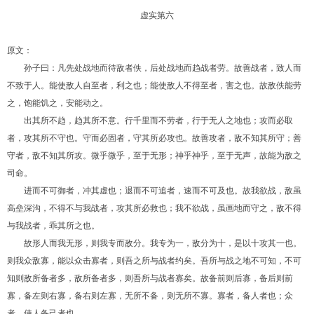
虚实第六
原文：
孙子曰：凡先处战地而待敌者佚，后处战地而趋战者劳。故善战者，致人而
不致于人。能使敌人自至者，利之也；能使敌人不得至者，害之也。故敌佚能劳
之，饱能饥之，安能动之。
出其所不趋，趋其所不意。行千里而不劳者，行于无人之地也；攻而必取
者，攻其所不守也。守而必固者，守其所必攻也。故善攻者，敌不知其所守；善
守者，敌不知其所攻。微乎微乎，至于无形；神乎神乎，至于无声，故能为敌之
司命。
进而不可御者，冲其虚也；退而不可追者，速而不可及也。故我欲战，敌虽
高垒深沟，不得不与我战者，攻其所必救也；我不欲战，虽画地而守之，敌不得
与我战者，乖其所之也。
故形人而我无形，则我专而敌分。我专为一，敌分为十，是以十攻其一也。
则我众敌寡，能以众击寡者，则吾之所与战者约矣。吾所与战之地不可知，不可
知则敌所备者多，敌所备者多，则吾所与战者寡矣。故备前则后寡，备后则前
寡，备左则右寡，备右则左寡，无所不备，则无所不寡。寡者，备人者也；众
者，使人备己者也。