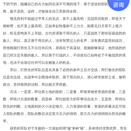
于防守的，隐藏自己的兵力如同在深不可测的地下；善于进攻的部队就象从天而
降，敌不及防。这样，才能保全自己而获得全胜。
预见胜利不能超过平常人的见识，算不上最高明：交战而后取胜，即使天下
都称赞，也不算上最高明。正如举起秋毫称不上力大，能看见日月算不上视力
好，听见雷鸣算不上耳聪。古代所谓善于用兵的人，只是战胜了那些容易战胜的
敌人。所以，真正善于用兵的人，没有智慧过人的名声，没有勇武盖世的战功，
而他既能打胜仗又不出任何闪失，原因在于其谋划、措施能够保证，他所战胜的
是已经注定失败的敌人。所以善于打战的人，不但使自己始终处于不被战胜的境
地，也决不会放过任何可以击败敌人的机会。
所以，打胜仗的军队总是在具备了必胜的条件之后才交战，而打败仗的部队
总是先交战，在战争中企图侥幸取胜。善于用兵的人，潜心研究致胜之道，修明
政治，坚持致胜的法制，所以能主宰胜败。
兵法：一是度，即估算土地的面积，二是量，即推算物资资源的容量，三是
数，即统计兵源的数量，四是称，即比较双方的军事综合实力，五是胜，即得出
胜负的判断。土地面积的大小决定物力、人力资源的容量，资源的容量决定可投
入部队的数目，部队的数目决定双方兵力的强弱，双方兵力的强弱得出胜负的概
率。
获胜的军队对于失败的一方就如同用“镒”来称“铢”，具有绝对优势优势，而失