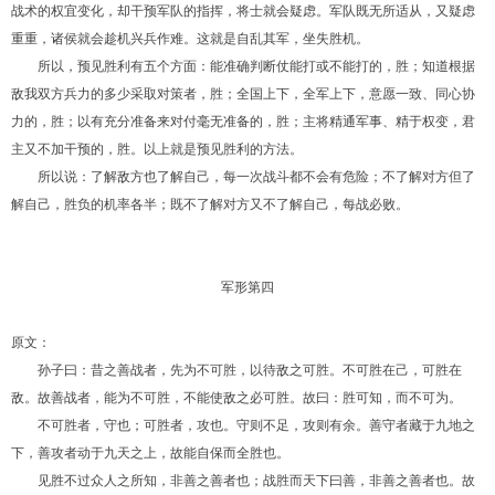
战术的权宜变化，却干预军队的指挥，将士就会疑虑。军队既无所适从，又疑虑
重重，诸侯就会趁机兴兵作难。这就是自乱其军，坐失胜机。
所以，预见胜利有五个方面：能准确判断仗能打或不能打的，胜；知道根据
敌我双方兵力的多少采取对策者，胜；全国上下，全军上下，意愿一致、同心协
力的，胜；以有充分准备来对付毫无准备的，胜；主将精通军事、精于权变，君
主又不加干预的，胜。以上就是预见胜利的方法。
所以说：了解敌方也了解自己，每一次战斗都不会有危险；不了解对方但了
解自己，胜负的机率各半；既不了解对方又不了解自己，每战必败。
军形第四
原文：
孙子曰：昔之善战者，先为不可胜，以待敌之可胜。不可胜在己，可胜在
敌。故善战者，能为不可胜，不能使敌之必可胜。故曰：胜可知，而不可为。
不可胜者，守也；可胜者，攻也。守则不足，攻则有余。善守者藏于九地之
下，善攻者动于九天之上，故能自保而全胜也。
见胜不过众人之所知，非善之善者也；战胜而天下曰善，非善之善者也。故