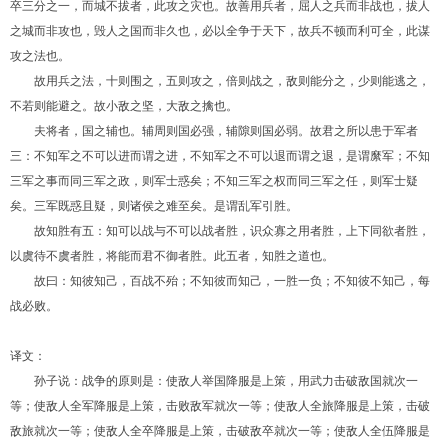
卒三分之一，而城不拔者，此攻之灾也。故善用兵者，屈人之兵而非战也，拔人
之城而非攻也，毁人之国而非久也，必以全争于天下，故兵不顿而利可全，此谋
攻之法也。
故用兵之法，十则围之，五则攻之，倍则战之，敌则能分之，少则能逃之，
不若则能避之。故小敌之坚，大敌之擒也。
夫将者，国之辅也。辅周则国必强，辅隙则国必弱。故君之所以患于军者
三：不知军之不可以进而谓之进，不知军之不可以退而谓之退，是谓縻军；不知
三军之事而同三军之政，则军士惑矣；不知三军之权而同三军之任，则军士疑
矣。三军既惑且疑，则诸侯之难至矣。是谓乱军引胜。
故知胜有五：知可以战与不可以战者胜，识众寡之用者胜，上下同欲者胜，
以虞待不虞者胜，将能而君不御者胜。此五者，知胜之道也。
故曰：知彼知己，百战不殆；不知彼而知己，一胜一负；不知彼不知己，每
战必败。
译文：
孙子说：战争的原则是：使敌人举国降服是上策，用武力击破敌国就次一
等；使敌人全军降服是上策，击败敌军就次一等；使敌人全旅降服是上策，击破
敌旅就次一等；使敌人全卒降服是上策，击破敌卒就次一等；使敌人全伍降服是