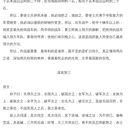
于从本国启运时的二十钟，在当地取得饲料一石，相当于从本国启运时的二十
石。
所以，要使士兵拼死杀敌，就必须怒之，激励之。要使士兵勇于夺取敌方的
军需物资，就必须以缴获的财物作奖赏。所以，在车战中，抢夺十辆车以上的，
就奖赏最先抢得战车的。而夺得的战车，要立即换上我方的旗帜，把抢得的战车
编入我方车队。要善待俘虏，使他们有归顺之心。这就是战胜敌人而使自己越发
强大的方法。
所以，作战最重要、最有利的是速胜，最不宜的是旷日持久。真正懂得用兵
之道、深知用兵利害的将帅，掌握着民众的的生死，主宰着国家的安危。
谋攻第三
原文：
孙子曰：夫用兵之法，全国为上，破国次之；全军为上，破军次之；全旅为
上，破旅次之；全卒为上，破卒次之；全伍为上，破伍次之。是故百战百胜，非
善之善也；不战而屈人之兵，善之善者也。
故上兵伐谋，其次伐交，其次伐兵，其下攻城。攻城之法，为不得已。修橹
贲温，具器械，三月而后成；距堙，又三月而后已。将不胜其忿而蚁附之，杀士