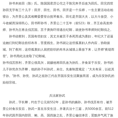
孙书本姓田（陈）氏。陈国国君厉公佗之子陈完奔齐后改为田氏。田完四世
孙田无宇有三个儿子：田开、田乞、田书。田开是一个乐师，一生主要活动在柏
寝台，为齐景公及其相卿晏婴登台抚琴奏乐。田乞是齐国大夫，以大斗放贷、小
斗收赋而深得民心。田书即孙书，齐景公二十五年（前
523
）秋，齐王命高发帅
师、孙书为主将去伐莒国。莒子庚舆吓得逃往纪鄣，就使孙书率师到纪鄣伐之。
孙书侦察到，莒国有些妇女，其丈夫被莒子杀死而成为寡妇，年纪大了还逼
迫她们到纪鄣去纺织布帛，苦度残生。孙书就让这些孤寡妇人作内应，协助拔
城。到了夜间，这些孤寡妇人就把纺织的布帛从城墙上垂放下来，让齐师
“
夜缒而
登
”
。孙书用此法攻取了纪鄣城。
孙书伐莒胜利，齐景公很高兴，就赐他将田氏改为孙氏，并食采于乐安。孙书的
儿子孙凭亦为齐卿，他的孙子叫孙武，未仕。先秦制度规定：
“
大夫有采，以处其
子孙。
”
孙书、孙凭、孙武之祖孙三代在齐国乐安生活聚族而居，成为乐安孙氏的
始创宗祖。
兵法家孙武
孙武，字长卿，约生于公元前
552
年，是孙书的嫡孙。孙书伐莒有功，被齐
景公封食乐安后，孙武一直在乐安生活，并著兵法十三篇，共
5000
余言。前
512
年孙武因齐国内部田、鲍、高、国四族之乱，齐景公偏信谗言，罢黜并气死了族