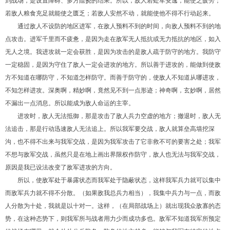
到战场，是设置障碍、多方阻挠的结果。所以，敌人若处军安逸，能使之疲劳；
若敌人粮食充足就能使之匮乏；若敌人安然不动，就能使他不得不行动起来。
通过敌人不设防的地区进军，在敌人预料不到的时间，向敌人预料不到的地
点攻击。进军千里而不疲惫，是因为走在敌军无人抵抗或无力抵抗的地区，如入
无人之境。我进攻就一定会获胜，是因为攻击的是敌人疏于防守的地方。我防守
一定稳固，是因为守住了敌人一定会进攻的地方。所以善于进攻的，能做到使敌
方不知道在哪防守，不知道怎样防守。而善于防守的，使敌人不知道从哪进攻，
不知怎样进攻。深奥啊，精妙啊，竟然见不到一点形迹；神奇啊，玄妙啊，居然
不漏出一点消息。所以能成为敌人命运的主宰。
进攻时，敌人无法抵御，那是攻击了敌人兵力空虚的地方；撤退时，敌人无
法追击，那是行动迅速敌人无法追上。所以我军要交战，敌人就算垒高墙挖深
沟，也不得不出来与我军交战，是因为我军攻击了它非救不可的要害之处；我军
不想与敌军交战，虽然只是在地上画出界限权作防守，敌人也无法与我军交战，
原因是我已设法改变了敌军进攻的方向。
所以，使敌军处于暴露状态而我军处于隐蔽状态，这样我军兵力就可以集中
而敌军兵力就不得不分散。（如果敌我总兵力相当），我集中兵力与一点，而敌
人分散为十处，我就是以十对一。这样，（在局部战场上）就出现我众敌寡的态
势，在这种态势下，则我军所与战者用力少而成功多也。敌军不知道我军所预定