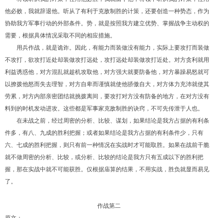
他必败，我就辞退他。听从了有利于克敌制胜的计策，还要创造一种势态，作为
协助我方军事行动的外部条件。势，就是按照我方建立优势、掌握战争主动权的
需要，根据具体情况采取不同的相应措施。
用兵作战，就是诡诈。因此，有能力而装做没有能力，实际上要攻打而装做
不攻打，欲攻打近处却装做攻打远处，攻打远处却装做攻打近处。对方贪利就用
利益诱惑他，对方混乱就趁机攻取他，对方强大就要防备他，对方暴躁易怒就可
以撩拨他怒而失去理智，对方自卑而谨慎就使他骄傲自大，对方体力充沛就使其
劳累，对方内部亲密团结就挑拨离间，要攻打对方没有防备的地方，在对方没有
料到的时机发动进攻。这些都是军事家克敌制胜的诀窍，不可先传泄于人也。
在未战之前，经过周密的分析、比较、谋划，如果结论是我方占据的有利条
件多，有八、九成的胜利把握；或者如果结论是我方占据的有利条件少，只有
六、七成的胜利把握，则只有前一种情况在实战时才可能取胜。如果在战前干脆
就不做周密的分析、比较，或分析、比较的结论是我方只有五成以下的胜利把
握，那在实战中就不可能获胜。仅根据庙算的结果，不用实战，胜负就显而易见
了。
作战第二
原文：