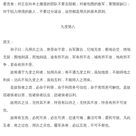
要贪食；对正在向本土撤退的部队不要去阻截；对被包围的敌军，要预留缺口；
对于陷入绝境的敌人，不要过分逼迫，这些都是用兵的基本原则。
九变第八
原文：
孙子曰：凡用兵之法，将受命于君，合军聚合，圮地无舍，衢地合交，绝地
无留，围地则谋，死地则战，途有所不由，军有所不击，城有所不攻，地有所不
争，君命有所不受。
故将通于九变之利者，知用兵矣；将不通九变之利，虽知地形，不能得地之
利矣；治兵不知九变之术，虽知五利，不能得人之用矣。
是故智者之虑，必杂于利害，杂于利而务可信也，杂于害而患可解也。是故
屈诸侯者以害，役诸侯者以业，趋诸侯者以利。
故用兵之法，无恃其不来，恃吾有以待之；无恃其不攻，恃吾有所不可攻
也。
故将有五危，必死可杀，必生可虏，忿速可侮，廉洁可辱，爱民可烦。凡此
五者，将之过也，用兵之灾也。覆军杀将，必以五危，不可不察也。