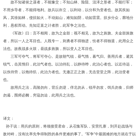
故不知诸侯之谋者，不能豫交；不知山林、险阻、沮泽之形者，不能行军；
不用乡导者，不能得地利。故兵以诈立，以利动，以分和为变者也。故其疾如
风，其徐如林，侵掠如火，不动如山，难知如阴，动如雷震。掠乡分众，廓地分
利，悬权而动。先知迂直之计者胜，此军争之法也。
《军政》曰：言不相闻，故为之金鼓；视不相见，故为之旌旗。夫金鼓旌旗
者，所以一人之耳目也。人既专一，则勇者不得独进，怯者不得独退，此用众之
法也。故夜战多火鼓，昼战多旌旗，所以变人之耳目也。
三军可夺气，将军可夺心。是故朝气锐，昼气惰，暮气归。善用兵者，避其
锐气，击其惰归，此治气者也。以治待乱，以静待哗，此治心者也。以近待远，
以佚待劳，以饱待饥，此治力者也。无邀正正之旗，无击堂堂之阵，此治变者
也。
故用兵之法，高陵勿向，背丘勿逆，佯北勿从，锐卒勿攻，饵兵勿食，归师
勿遏，围师必阙，穷寇勿迫，此用兵之法也。
译文：
孙子说：用兵的原则，将领接受君命，从召集军队，安营扎寨，到开赴战场与
敌对峙，没有比率先争得制胜的条件更难的事了。“军争”中最困难的地方就在于以