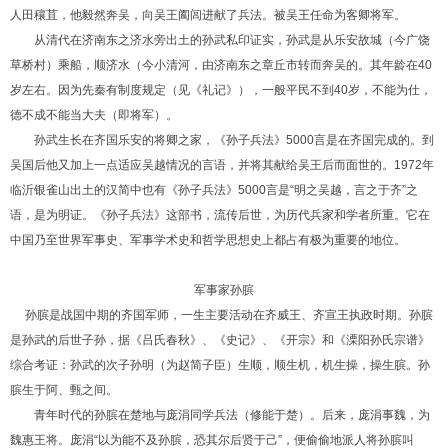
人田穰苴，他毅然奔吴，向吴王阖闾进献了兵法。被吴王任命为客卿将军。
从清代在济南东之济水旁出土的孙武私印证实，孙武是从乐安故城（今广饶
草桥村）乘船，顺济水（今小清河，由济南东之章丘市转而奔吴的。其年龄在
40
岁左右。因为先秦有制度规定（见《礼记》），一般平民不到
40
岁，不能为仕，
德不成不能当大夫（即将军）。
孙武生长在齐国乐安的将卿之家，《孙子兵法》
5000
言是在齐国完成的。到
吴国后他又加上一点适应吴越情况的言语，并将其献给吴王后而面世的。
1972
年
临沂银雀山出土的汉简中也有《孙子兵法》
5000
言是
“
明之吴越，言之于齐
”
之
语，是为明证。《孙子兵法》这部书，流传后世，为历代兵家和学者所重。它在
中国乃至世界军事史、军事学术史和哲学思想史上都占有极为重要的地位。
军事家孙膑
孙膑是战国中期的齐国军师，一生主要活动在齐威王、齐宣王执政时期。孙膑
是孙武的后世子孙，据《吕氏春秋》、《史记》、《开宗》和《溧阳孙氏宗谱》
综合考证：孙武的次子孙明（为赵简子臣）生顺，顺生机，机生操，操生膑。孙
膑生于阿、甄之间。
青年时代的孙膑在楚地与庞涓同学兵法（修能于楚）。后来，庞涓事魏，为
魏惠王将。庞涓
“
以为能不及孙膑，恐其尔后贤于己
”
，便偷偷地派人将孙膑叫