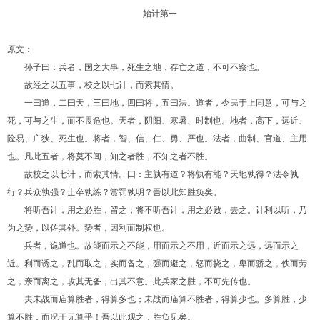
始计第一
原文：
孙子曰：兵者，国之大事，死生之地，存亡之道，不可不察也。
故经之以五事，校之以七计，而索其情。
一曰道，二曰天，三曰地，四曰将，五曰法。道者，令民于上同意，可与之
死，可与之生，而不畏危也。天者，阴阳、寒暑、时制也。地者，高下，远近、
险易、广狭、死生也。将者，智、信、仁、勇、严也。法者，曲制、官道、主用
也。凡此五者，将莫不闻，知之者胜，不知之者不胜。
故校之以七计，而索其情。曰：主孰有道？将孰有能？天地孰得？法令孰
行？兵众孰强？士卒孰练？赏罚孰明？吾以此知胜负矣。
将听吾计，用之必胜，留之；将不听吾计，用之必败，去之。计利以听，乃
为之势，以佐其外。势者，因利而制权也。
兵者，诡道也。故能而示之不能，用而示之不用，近而示之远，远而示之
近。利而诱之，乱而取之，实而备之，强而避之，怒而挠之，卑而骄之，佚而劳
之，亲而离之，攻其无备，出其不意。此兵家之胜，不可先传也。
夫未战而庙算胜者，得算多也；未战而庙算不胜者，得算少也。多算胜，少
算不胜，而况于无算乎！吾以此观之，胜负见矣。