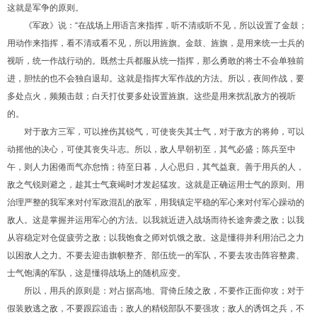
这就是军争的原则。
《军政》说：“在战场上用语言来指挥，听不清或听不见，所以设置了金鼓；
用动作来指挥，看不清或看不见，所以用旌旗。金鼓、旌旗，是用来统一士兵的
视听，统一作战行动的。既然士兵都服从统一指挥，那么勇敢的将士不会单独前
进，胆怯的也不会独自退却。这就是指挥大军作战的方法。所以，夜间作战，要
多处点火，频频击鼓；白天打仗要多处设置旌旗。这些是用来扰乱敌方的视听
的。
对于敌方三军，可以挫伤其锐气，可使丧失其士气，对于敌方的将帅，可以
动摇他的决心，可使其丧失斗志。所以，敌人早朝初至，其气必盛；陈兵至中
午，则人力困倦而气亦怠惰；待至日暮，人心思归，其气益衰。善于用兵的人，
敌之气锐则避之，趁其士气衰竭时才发起猛攻。这就是正确运用士气的原则。用
治理严整的我军来对付军政混乱的敌军，用我镇定平稳的军心来对付军心躁动的
敌人。这是掌握并运用军心的方法。以我就近进入战场而待长途奔袭之敌；以我
从容稳定对仓促疲劳之敌；以我饱食之师对饥饿之敌。这是懂得并利用治己之力
以困敌人之力。不要去迎击旗帜整齐、部伍统一的军队，不要去攻击阵容整肃、
士气饱满的军队，这是懂得战场上的随机应变。
所以，用兵的原则是：对占据高地、背倚丘陵之敌，不要作正面仰攻；对于
假装败逃之敌，不要跟踪追击；敌人的精锐部队不要强攻；敌人的诱饵之兵，不