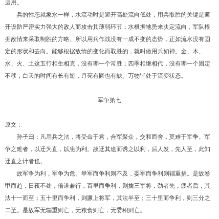
运用。
兵的性态就象水一样，水流动时是避开高处流向低处，用兵取胜的关键是避
开设防严密实力强大的敌人而攻击其薄弱环节；水根据地势来决定流向，军队根
据敌情来采取制胜的方略。所以用兵作战没有一成不变的态势，正如流水没有固
定的形状和去向。能够根据敌情的变化而取胜的，就叫做用兵如神。金、木、
水、火、土这五行相生相克，没有哪一个常胜；四季相继相代，没有哪一个固定
不移，白天的时间有长有短，月亮有圆也有缺。万物皆处于流变状态。
军争第七
原文：
孙子曰：凡用兵之法，将受命于君，合军聚众，交和而舍，莫难于军争。军
争之难者，以迂为直，以患为利。故迂其途而诱之以利，后人发，先人至，此知
迂直之计者也。
故军争为利，军争为危。举军而争利则不及，委军而争利则辎重捐。是故卷
甲而趋，日夜不处，倍道兼行，百里而争利，则擒三军将，劲者先，疲者后，其
法十一而至；五十里而争利，则蹶上将军，其法半至；三十里而争利，则三分之
二至。是故军无辎重则亡，无粮食则亡，无委积则亡。