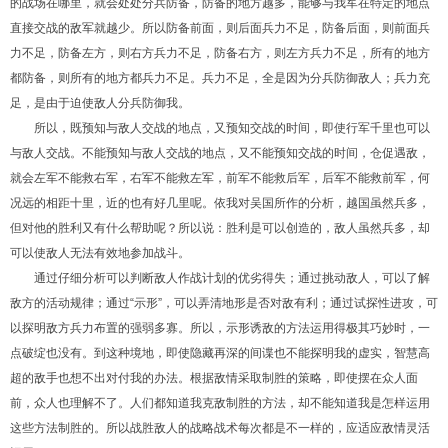
的战场在哪里，就会处处分兵防备，防备的地方越多，能够与我军在特定的地点
直接交战的敌军就越少。所以防备前面，则后面兵力不足，防备后面，则前面兵
力不足，防备左方，则右方兵力不足，防备右方，则左方兵力不足，所有的地方
都防备，则所有的地方都兵力不足。兵力不足，全是因为分兵防御敌人；兵力充
足，是由于迫使敌人分兵防御我。
所以，既预知与敌人交战的地点，又预知交战的时间，即使行军千里也可以
与敌人交战。不能预知与敌人交战的地点，又不能预知交战的时间，仓促遇敌，
就会左军不能救右军，右军不能救左军，前军不能救后军，后军不能救前军，何
况远的相距十里，近的也有好几里呢。依我对吴国所作的分析，越国虽然兵多，
但对他的胜利又有什么帮助呢？所以说：胜利是可以创造的，敌人虽然兵多，却
可以使敌人无法有效地参加战斗。
通过仔细分析可以判断敌人作战计划的优劣得失；通过挑动敌人，可以了解
敌方的活动规律；通过“示形”，可以弄清地形是否对敌有利；通过试探性进攻，可
以探明敌方兵力布置的强弱多寡。所以，示形诱敌的方法运用得极其巧妙时，一
点破绽也没有。到这种境地，即使隐藏再深的间谍也不能探明我的虚实，智慧高
超的敌手也想不出对付我的办法。根据敌情采取制胜的策略，即使摆在众人面
前，众人也理解不了。人们都知道我克敌制胜的方法，却不能知道我是怎样运用
这些方法制胜的。所以战胜敌人的战略战术每次都是不一样的，应适应敌情灵活