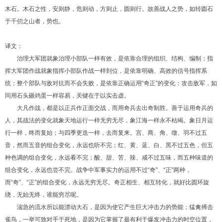
木石。木石之性，安则静，危则动，方则止，圆则行。故善战人之势，如转圆石
于千仞之山者，势也。
译文：
治理大军团就象治理小部队一样有效，是依靠合理的组织、结构、编制；指
挥大军团作战就象指挥小部队作战一样到位，是依靠明确、高效的信号指挥系
统；整个部队与敌对抗而不会失败，是依靠正确运用“奇正”的变化：攻击敌军，如
同用石头砸鸡蛋一样容易，关键在于以实击虚。
大凡作战，都是以正兵作正面交战，而用奇兵去出奇制胜。善于运用奇兵的
人，其战法的变化就象天地运行一样无穷无尽，象江海一样永不枯竭。象日月运
行一样，终而复始；与四季更迭一样，去而复来。宫、商、角、徵、羽不过五
音，然而五音的组合变化，永远也听不完；红、黄、蓝、白、黑不过五色，但五
种色调的组合变化，永远看不完；酸、甜、苦、辣、咸不过五味，而五种味道的
组合变化，永远也尝不完。战争中军事实力的运用不过“奇”、“正”两种，
而“奇”、“正”的组合变化，永远无穷无尽。奇正相生、相互转化，就好比圆环旋
绕，无始无终，谁能穷尽呢。
湍急的流水所以能漂动大石，是因为使它产生巨大冲击力的势能；猛禽搏击
雀鸟，一举可致对手于死地，是因为它掌握了最有利于爆发冲击力的时空位置，