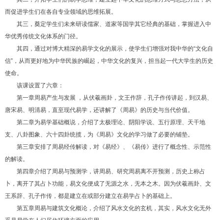
而促进学生们在各自专业领域的思维拓展。
其三，奠定学生们未来研读儒家、道家等国学其它经典的基础，掌握进入中
华优秀传统文化体系的门径。
其四，通过对博大精深的易学文化的展示，使学生们增强对我中华的“文化自
信”，从而更好地为中华民族的崛起，中华文化的复兴，担当起一代大学生的历史
使命。
该课设置了六章：
第一章周易产生与发展 ，从伏羲画卦，文王作辞，孔子作传讲起，到汉易、
唐宋易、明清易，直至现代易学，还讲解了《周易》的历史与当代价值。
第二章为易学基础概说，介绍了太极理论、阴阳学说、五行原理、天干地
支、八卦图象、六十四卦统揽，为《周易》文化的学习做了必要的铺垫。
第三章安排了周易经传解读，对《易经》、《易传》进行了概念性、示范性
的解读。
第四章介绍了周易与预测学，讲周易、研究周易离不开预测，历史上称占
卜，离开了其占卜功能，易文化便成了无源之水，无本之木。因为伏羲画卦、文
王系辞、孔子作传，都是建立在或部分建立在易学占卜的基础上。
第五章周易与建筑文化概论，介绍了风水文化的玄机，其实，风水文化无外