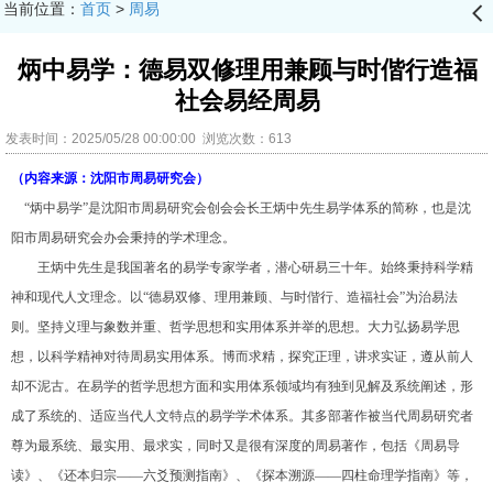
当前位置：
首页
>
周易
󰊒
炳中易学：德易双修理用兼顾与时偕行造福
社会易经周易
发表时间：2025/05/28 00:00:00 浏览次数：613
（内容来源：沈阳市周易研究会）
“炳中易学”是沈阳市周易研究会创会会长王炳中先生易学体系的简称，也是沈
阳市周易研究会办会秉持的学术理念。
王炳中先生是我国著名的易学专家学者，潜心研易三十年。始终秉持科学精
神和现代人文理念。以“德易双修、理用兼顾、与时偕行、造福社会”为治易法
则。坚持义理与象数并重、哲学思想和实用体系并举的思想。大力弘扬易学思
想，以科学精神对待周易实用体系。博而求精，探究正理，讲求实证，遵从前人
却不泥古。在易学的哲学思想方面和实用体系领域均有独到见解及系统阐述，形
成了系统的、适应当代人文特点的易学学术体系。其多部著作被当代周易研究者
尊为最系统、最实用、最求实，同时又是很有深度的周易著作，包括《周易导
读》、《还本归宗——六爻预测指南》、《探本溯源——四柱命理学指南》等，