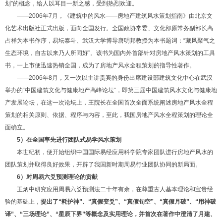
划”的概念，给人以耳目一新之感，受到热烈欢迎。
——2006年7月，《建筑中的风水——房地产建筑风水策划指南》由北京文
化艺术出版社正式出版，面向全国发行。全国政协常委、文化部原常务副部长高
占祥为本书作序，易坛泰斗、武汉大学博导唐明邦教授为本书题词：“藏风聚气之
生态环境，自古以来乃人所同好”。该书为国内外首部针对房地产风水策划的工具
书，一上市便迅速热销全国，成为了房地产风水全程策划的指导性著作。
——2006年8月，又一次以主讲贵宾的身份出席建设部建筑文化中心在武汉
举办的“中国建筑文化与健康地产高峰论坛”，即第三届中国建筑风水文化与健康地
产发展论坛，在这一次论坛上，王院长在全国首次全面系统阐述房地产风水全程
策划的相关原则、依据、程序与内容，至此，我国房地产风水全程策划的理论全
面确立。
5
）在全国率先进行团队式易学风水策划
本世纪初，便开始组织中国国际易经应用科学院专家团队进行房地产风水的
团队策划并取得良好效果，开辟了我国新时期周易行业团队协同的新局面。
6
）对周易六爻预测理论的贡献
王炳中研究应用周易六爻预测法二十年有余，在尊重古人基本理论和宝贵经
验的基础上，
提出了“耗护神”、“真假变爻”、“真假旬空”、“真假月破”、“用神破
译”、“三场理论”、“星辰下界”等概念及实用理论，并首次在著作中澄清了月建、