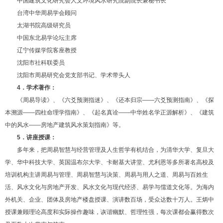
中国建筑文化研究会人文环境风水研究院副院长兼秘书长
台湾中华周易学会顾问
太湖书院高级研究员
中国东北易学论坛主席
辽宁传媒学院客座教授
沈阳市社科联委员
沈阳市周易研究会党支部书记、学术带头人
4．学术著作：
《周易导读》、《六爻预测指迷》、《还本归宗——六爻预测指南》、《探
本溯源——四柱命理学指南》、《起名真诠——中华姓名学正源解析》、《建筑
中的风水——房地产建筑风水策划指南》等。
5．讲座授课：
多年来，把周易智慧与经营管理及人生哲学有机结合，为清华大学、复旦大
学、华中科技大学、英国温布尔大学、卡耐基大讲堂、尤利恩等多所著名高校及
培训机构主讲周易与管理、周易智慧与决策、周易与用人之道、周易与百姓生
活、风水文化与房地产开发、风水文化与现代经济、易学与儒道文化等。为海内
外机关、企业、团体及房地产楼盘授课、演讲数百场，受众达数十万人。王炳中
授课兼顾理论高度和实际操作趣味，诙谐幽默、哲理性强，每次课都会赢得数次