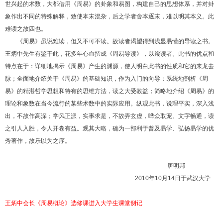
世兴起的术数，大都借用《周易》的卦象和易图，构建自己的思想体系，并对卦
象作出不同的特殊解释，致使本末混杂，后之学者舍本逐末，难以明其本义。此
难读之故四也。
《周易》虽说难读，但又不可不读。故读者渴望得到浅显易懂的导读之书。
王炳中先生有鉴于此，花多年心血撰成《周易导读》，以飨读者。此书的优点和
特点在于：详细地揭示《周易》产生的渊源，使人明白此书的性质和它的来龙去
脉；全面地介绍关于《周易》的基础知识，作为入门的向导；系统地剖析《周
易》的精湛哲学思想和特有的思维方法，读之大受教益；简略地介绍《周易》的
理论和象数在当今流行的某些术数中的实际应用。纵观此书，说理平实，深入浅
出，不故作高深；学风正派，实事求是，不故弄玄虚，哗众取宠。文字畅通，读
之引人入胜，令人开卷有益。观其大略，确为一部利于普及易学、弘扬易学的优
秀著作，故乐以为之序。
唐明邦
2010年10月14日于武汉大学
王炳中会长《周易概论》选修课进入大学生课堂侧记