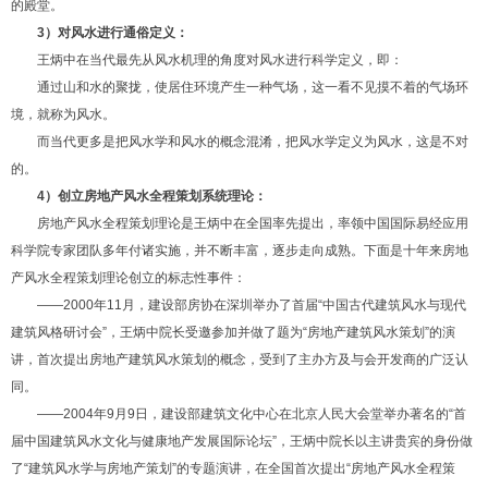
的殿堂。
3
）对风水进行通俗定义：
王炳中在当代最先从风水机理的角度对风水进行科学定义，即：
通过山和水的聚拢，使居住环境产生一种气场，这一看不见摸不着的气场环
境，就称为风水。
而当代更多是把风水学和风水的概念混淆，把风水学定义为风水，这是不对
的。
4
）创立房地产风水全程策划系统理论：
房地产风水全程策划理论是王炳中在全国率先提出，率领中国国际易经应用
科学院专家团队多年付诸实施，并不断丰富，逐步走向成熟。下面是十年来房地
产风水全程策划理论创立的标志性事件：
——2000年11月，建设部房协在深圳举办了首届“中国古代建筑风水与现代
建筑风格研讨会”，王炳中院长受邀参加并做了题为“房地产建筑风水策划”的演
讲，首次提出房地产建筑风水策划的概念，受到了主办方及与会开发商的广泛认
同。
——2004年9月9日，建设部建筑文化中心在北京人民大会堂举办著名的“首
届中国建筑风水文化与健康地产发展国际论坛”，王炳中院长以主讲贵宾的身份做
了“建筑风水学与房地产策划”的专题演讲，在全国首次提出“房地产风水全程策