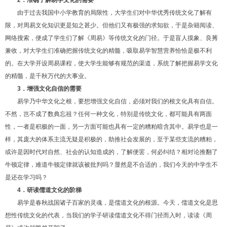
由于过去我国中小学教育的局限性，大学生们对中华优秀传统文化了解有
限，对周易文化知识更是知之甚少。但他们又有极强的求知欲，于是杂籍阅读、
网络搜索，便成了学生们了解《周易》等传统文化的门径。于是盲人摸象、良莠
兼收，对大学生们准确把握传统文化的精髓，吸取易学智慧营养恰恰是极不利
的。在大学开设周易课程，使大学生能够有规范的渠道，系统了解把握易学文化
的精髓，是千秋万代的大事业。
3
．增强文化自信的需要
易学乃中华文化之根，要想增强文化自信，必须对我们的根文化具有自信。
不然，岂不成了数典忘祖？任何一种文化，特别是传统文化，都可能具有两面
性，一者是积极的一面，另一方面可能也具有一定的糟粕暗含其中。易学也是一
样，其庞大的体系主流无疑是积极的，助推社会发展的，至于某些支流的糟粕，
或许是因时代对自然、社会的认知造成的，了解便罢，何必纠结？相对论推翻了
牛顿定律，难道牛顿定律就该被批判吗？显然是不合适的，我们今天的中学生不
是还在学习吗？
4
．研读儒道文化的阶梯
易学是春秋战国诸子百家的灵魂，是儒道文化的根源。今天，儒道文化是思
想性传统文化的代表，当我们的学子研读儒道文化不得门径而入时，读读《周