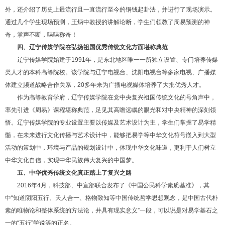
外，还介绍了历史上最流行且一直流行至今的铜钱起卦法，并进行了现场演示。
通过几个学生现场预测，王炳中教授的讲解论断，学生们领教了周易预测的神
奇，掌声不断，喋喋称奇！
四、辽宁传媒学院在弘扬祖国优秀传统文化方面堪称典范
辽宁传媒学院始建于1991年，是东北地区唯一一所独立设置、专门培养传媒
类人才的本科高等院校。该学院与辽宁电视台、沈阳电视台等多家电视、广播媒
体建立频道战略合作关系，20多年来为广播电视媒体培养了大批优秀人才。
作为高等教育学府，辽宁传媒学院在党中央复兴祖国传统文化的号角声中，
率先引进《周易》课程堪称典范，足见其高瞻远瞩的眼光和对中央精神的深刻领
悟。辽宁传媒学院的专业设置主要以传媒及艺术设计为主，学生们掌握了易学精
髓，在未来进行文化传播与艺术设计中，能够把易学等中华文化符号嵌入到大型
活动的策划中，环境与产品的规划设计中，体现中华文化味道，更利于人们树立
中华文化自信，实现中华民族伟大复兴的中国梦。
五、中华优秀传统文化真正踏上了复兴之路
2016年4月，科技部、中宣部联合发布了《中国公民科学素质基准》，其
中“知道阴阳五行、天人合一、格物致知等中国传统哲学思想观念，是中国古代朴
素的唯物论和整体系统的方法论，并具有现实意义”一段，可以说是对易学基石之
一的“五行”学说等的正名。