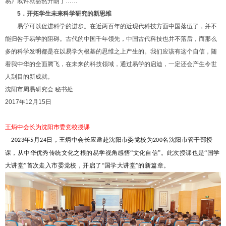
易》或许就豁然开朗了……
5
．开拓学生未来科学研究的新思维
易学可以促进科学的进步。在近两百年的近现代科技方面中国落伍了，并不
能归咎于易学的阻碍。古代的中国千年领先，中国古代科技也并不落后，而那么
多的科学发明都是在以易学为根基的思维之上产生的。我们应该有这个自信，随
着我中华的全面腾飞，在未来的科技领域，通过易学的启迪，一定还会产生令世
人刮目的新成就。
沈阳市周易研究会 秘书处
2017年12月15日
王炳中会长为沈阳市委党校授课
年
月
日，王炳中会长应邀赴沈阳市委党校为
名沈阳市管干部授
2023
5
24
200
课，从中华优秀传统文化之根的易学视角感悟“文化自信”。此次授课也是“国学
大讲堂”首次走入市委党校，开启了“国学大讲堂”的新篇章。