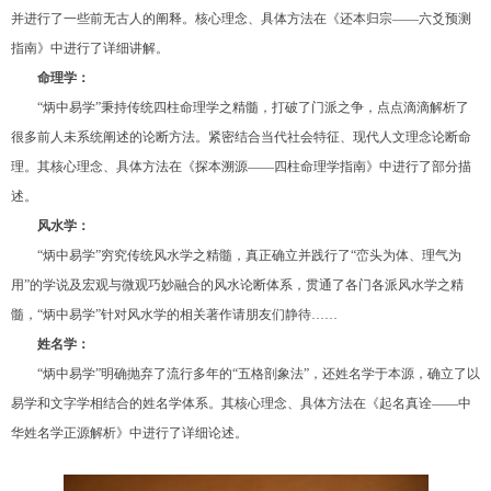
并进行了一些前无古人的阐释。核心理念、具体方法在《还本归宗——六爻预测
指南》中进行了详细讲解。
命理学：
“炳中易学”秉持传统四柱命理学之精髓，打破了门派之争，点点滴滴解析了
很多前人未系统阐述的论断方法。紧密结合当代社会特征、现代人文理念论断命
理。其核心理念、具体方法在《探本溯源——四柱命理学指南》中进行了部分描
述。
风水学：
“炳中易学”穷究传统风水学之精髓，真正确立并践行了“峦头为体、理气为
用”的学说及宏观与微观巧妙融合的风水论断体系，贯通了各门各派风水学之精
髓，“炳中易学”针对风水学的相关著作请朋友们静待……
姓名学：
“炳中易学”明确抛弃了流行多年的“五格剖象法”，还姓名学于本源，确立了以
易学和文字学相结合的姓名学体系。其核心理念、具体方法在《起名真诠——中
华姓名学正源解析》中进行了详细论述。