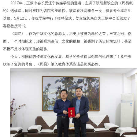
2017年，王炳中会长受辽宁传媒学院的邀请，主讲了该院新设立的《周易概
论》选修课，同时被聘为该院客座教授。该课春秋两季各一次，供多专业本科生
选修。5月12日，传媒学院举行了授聘仪式，姜立院长亲自为王炳中会长颁发了
客座教授聘书。
《周易》，作为中华文化的总源头，历史上被誉为群经之首，三玄之冠。然
而，一个时期以来，却被视为迷信，文化的糟粕，被丢到了历史的垃圾箱，甚至
不批不足以体现民族的进步。
今天，祖国优秀传统文化再发展、易学的价值得以彰显的机遇来了！党中央
吹响了复兴的号角，《周易》纳入教育体系应该是势所必然。