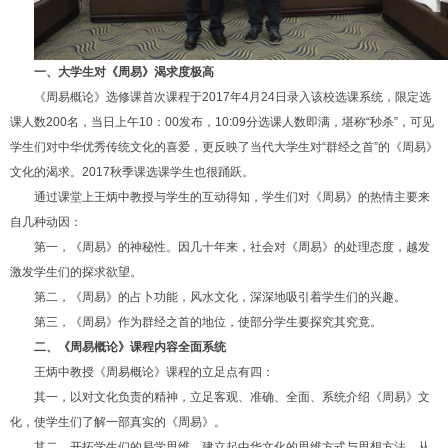
一、大学生对《周易》渴求度极高
《周易概论》选修课首次课程于2017年4月24日录入该校选课系统，限定选
课人数200名，当日上午10：00发布，10:09分选课人数即满，堪称“秒杀”，可见
学生们对中华优秀传统文化的喜爱，更反映了当代大学生对“群经之首”的《周易》
文化的渴求。2017秋季课选课学生也很踊跃。
通过课堂上王炳中教授与学生的互动得知，学生们对《周易》的热情主要来
自几种动因：
第一，《周易》的神秘性。因几十年来，社会对《周易》的处理态度，越发
激发学生们的探求欲望。
第二，《周易》的占卜功能，风水文化，深深地吸引着学生们的兴趣。
第三，《周易》作为群经之首的地位，使部分学生要探究其究竟。
二、《周易概论》课程内容全面系统
王炳中教授《周易概论》课程的立足点有四：
其一，以对文化负责的精神，立足客观、准确、全面、系统介绍《周易》文
化，使学生们了解一部真实的《周易》。
其二，开拓学生们的易学思维，建立起中华文化的思维方式与思想方法，从