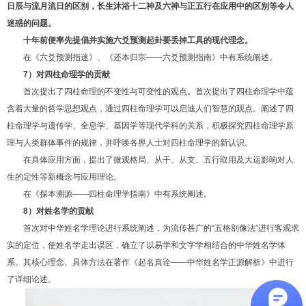
日辰与流月流日的区别，长生沐浴十二神及六神与正五行在应用中的区别等令人
迷惑的问题。
十年前便率先提倡并实施六爻预测起卦要丢掉工具的现代理念。
在《六爻预测指迷》、《还本归宗——六爻预测指南》中有系统阐述。
7
）对四柱命理学的贡献
首次提出了四柱命理的不变性与可变性的观点。首次提出了四柱命理学中蕴
含着大量的哲学思想观点，通过四柱命理学可以启迪人们智慧的观点。阐述了四
柱命理学与遗传学、全息学、基因学等现代学科的关系，积极探究四柱命理学原
理与人类群体事件的规律，并呼唤各界人士对四柱命理学的新认识。
在具体应用方面，提出了微观格局、从干、从支、五行取用及大运影响对人
生的定性等新概念与应用理论。
在《探本溯源——四柱命理学指南》中有系统阐述。
8
）对姓名学的贡献
首次对中华姓名学理论进行系统阐述，为流传甚广的“五格剖像法”进行客观求
实的定位，使姓名学走出误区，确立了以易学和文字学相结合的中华姓名学体
系。其核心理念、具体方法在著作《起名真诠——中华姓名学正源解析》中进行
了详细论述。