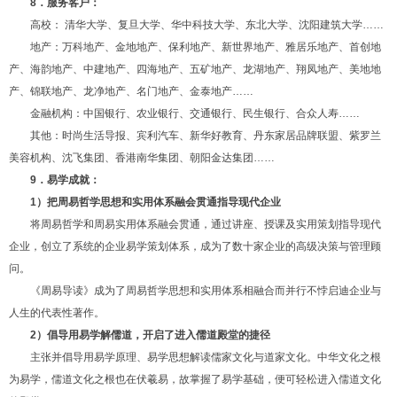
8．服务客户：
高校： 清华大学、复旦大学、华中科技大学、东北大学、沈阳建筑大学……
地产：万科地产、金地地产、保利地产、新世界地产、雅居乐地产、首创地
产、海韵地产、中建地产、四海地产、五矿地产、龙湖地产、翔凤地产、美地地
产、锦联地产、龙净地产、名门地产、金泰地产……
金融机构：中国银行、农业银行、交通银行、民生银行、合众人寿……
其他：时尚生活导报、宾利汽车、新华好教育、丹东家居品牌联盟、紫罗兰
美容机构、沈飞集团、香港南华集团、朝阳金达集团……
9．易学成就：
1
）把周易哲学思想和实用体系融会贯通指导现代企业
将周易哲学和周易实用体系融会贯通，通过讲座、授课及实用策划指导现代
企业，创立了系统的企业易学策划体系，成为了数十家企业的高级决策与管理顾
问。
《周易导读》成为了周易哲学思想和实用体系相融合而并行不悖启迪企业与
人生的代表性著作。
2
）倡导用易学解儒道，开启了进入儒道殿堂的捷径
主张并倡导用易学原理、易学思想解读儒家文化与道家文化。中华文化之根
为易学，儒道文化之根也在伏羲易，故掌握了易学基础，便可轻松进入儒道文化