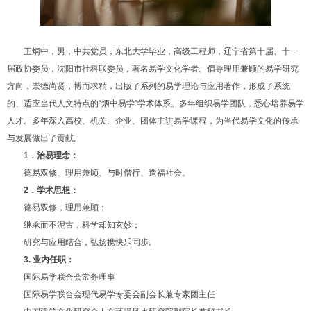
王炳中，男，中共党员，东北大学毕业，高级工程师，辽宁省第十届、十一
届政协委员，沈阳市社科联委员，著名易学文化学者。倡导理用兼顾的易学研究
方向，崇德尚贤，博而求精，出版了系列的易学理论与应用著作，形成了系统
的、适应当代人文特点的“炳中易学”学术体系。多年组织易学团队，悉心培养易学
人才。多年深入高校、机关、企业、团体主讲易学课程，为当代易学文化的传承
与发展做出了贡献。
1
．治易理念：
德易双修、理用兼顾、与时偕行、造福社会。
2
．学术思想：
德易双修，理用兼顾；
继承而不泥古，科学却知玄妙；
研究与应用结合，弘扬携快乐同步。
3.
业内任职：
国际易学联合会常务理事
国际易学联合会现代易学专委会
副会长兼专家团主任