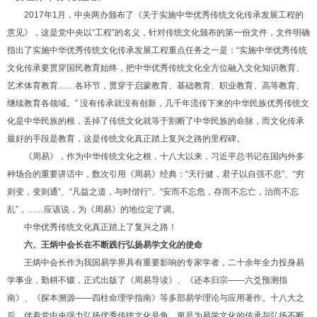
2017年1月，中央两办颁布了《关于实施中华优秀传统文化传承发展工程的
意见》，这是党中央以“工程”的名义，针对传统文化颁布的第一份文件，文件明确
指出了实施中华优秀传统文化传承发展工程重点任务之一是：“实施中华优秀传统
文化传承要贯穿国民教育始终，把中华优秀传统文化全方位融入文化知识教育、
艺术体育教育……各环节，贯穿于启蒙教育、基础教育、职业教育、高等教育、
继续教育各领域。” 没有传承就没有创新，几千年流传下来的中华民族优秀传统文
化是中华民族的根，丢掉了传统文化就等于割断了中华民族的命脉，而文化传承
最好的手段是教育，这是传统文化真正踏上复兴之路的里程碑。
《周易》，作为中华传统文化之根，十八大以来，习近平总书记在国内外多
种场合的重要讲话中，数次引用《周易》经典：“天行健，君子以自强不息”、“穷
则变，变则通”、“凡益之道，与时偕行”、“安而不忘危，存而不忘亡，治而不忘
乱”，……应该说，为《周易》的地位定了调。
中华优秀传统文化真正踏上了复兴之路！
六、王炳中会长在不断践行弘扬易学文化的使命
王炳中会长作为我国易学界具有重要影响的专家学者，二十余年全力投身易
学事业，勤耕不辍，正式出版了《周易导读》、《还本归宗——六爻预测指
南》、《探本溯源——四柱命理学指南》等多部易学理论与应用著作。十八大之
后，伴着党中央强力弘扬优秀传统文化号角，更是为易学文化的传承与弘扬不断