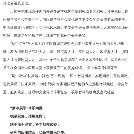
其读者遍及全国。
王炳中先生现兼任国内外许多易学机构重要职务
或名誉职务，其中包括：国
际易学联合会常务理事，国际易学联合会现代易学专委会副会长兼专家团主任，
中国建筑文化研究会人文环境风水设计专委会副会长兼秘书长，太湖书院高级研
究员，东北易学论坛主席，沈阳市周易研究会会长等。
“炳中易学”学术体系以沈阳市周易研究会为平台常年举办系统的易学培训
班，着力培养易学五种人才，即：研究型人才、应用型人才、教授型人才、演讲
型人才与管理型人才。其学生弟子的易学课程在社会各界受到欢迎，其多名学生
1
2
3
4
5
6
弟子在全国易学应用大赛上获得前三甲的优异成绩，“炳中易学”桃李芬芳。
“炳中易学”长期着力打造“五个周易”，即：智慧周易、实用周易、百姓周易、
现代周易、快乐周易。“炳中易学”专家团队经严格的专业选拔考试组建，德业并
重，服务规范，使易学文化得以传承弘扬，易学智慧能够惠及当代社会
“炳中易学”体系阐微
德易双修，理用兼顾；
继承而不泥古，科学却知玄妙；
研究与应用结合，弘扬携快乐同步。