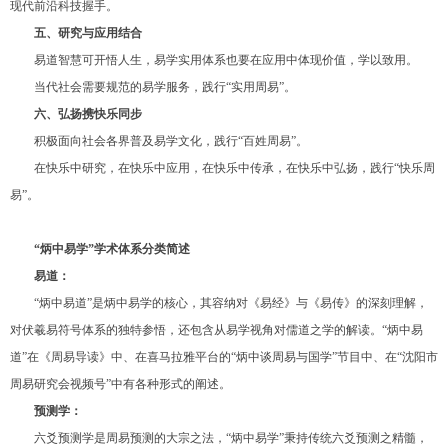
现代前沿科技握手。
五、研究与应用结合
易道智慧可开悟人生，易学实用体系也要在应用中体现价值，学以致用。
当代社会需要规范的易学服务，践行“实用周易”。
六、弘扬携快乐同步
积极面向社会各界普及易学文化，践行“百姓周易”。
在快乐中研究，在快乐中应用，在快乐中传承，在快乐中弘扬，践行“快乐周
易”。
“炳中易学”学术体系分类简述
易道：
“炳中易道”是炳中易学的核心，其容纳对《易经》与《易传》的深刻理解，
对伏羲易符号体系的独特参悟，还包含从易学视角对儒道之学的解读。“炳中易
道”在《周易导读》中、在喜马拉雅平台的“炳中谈周易与国学”节目中、在“沈阳市
周易研究会视频号”中有各种形式的阐述。
预测学：
六爻预测学是周易预测的大宗之法，“炳中易学”秉持传统六爻预测之精髓，