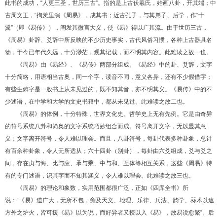
此书的成功，“人更三圣，世历三古”。指的是上古伏羲氏，始画八卦，开其端；中
古周文王，“拘羑里演《周易》，成其书；近古孔子，与其弟子、后学，作“十
翼”（即《易传》），阐发其微言大义，使《易》得以广其流。由于世历三古，
《周易》卦辞、爻辞中所反映的不少历史事实，古代风俗习惯，各种上古器具名
物，于今已年代久远，十分渺茫，观其记载，而不明其内容。此难读之故一也。
《周易》由《易经》、《易传》两部分组成。《易经》中的卦、爻辞，文字
十分简略，用语相当古奥，同一个字，读音不同，意义各异，还有不少假借字；
有些生僻字是一般书上从未见过的，既不知其音，亦不明其义。《易传》中的不
少述语，在中学和大学的文史书籍中，都从未见过。此难读之故二也。
《周易》的体例，十分特殊，世界文化史、哲学史上无有先例。它是由奇异
的符号系统八卦和简奥的文字系统巧妙组合而成。符号离开文字，无以显其意
义；文字离开符号，令人难以理会。而且，八卦符号，每卦代表多种卦象，总计
有百余种卦象，令人无所适从；六十四卦（别卦），每卦由六爻组成，爻与爻之
间，存在贞与悔、比与应、承与乘、中与和、互体等相互关系，这些《周易》特
有的专门述语，识其字而不知其涵义，令人难以理会。此难读之故三也。
《周易》的理论和象数，实用范围都很广泛，正如《四库全书》所
说：“《易》道广大，无所不包，旁及天文、地理、乐律、兵法、韵学、祘术以逮
方外之炉火，皆可援《易》以为说，而好异者又授以入《易》，故易说愈繁”。后