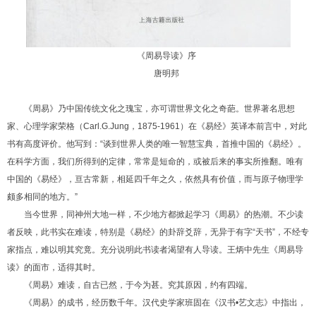
《周易导读》序
唐明邦
《周易》乃中国传统文化之瑰宝，亦可谓世界文化之奇葩。世界著名思想
家、心理学家荣格（Carl.G.Jung，1875-1961）在《易经》英译本前言中，对此
书有高度评价。他写到：“谈到世界人类的唯一智慧宝典，首推中国的《易经》。
在科学方面，我们所得到的定律，常常是短命的，或被后来的事实所推翻。唯有
中国的《易经》，亘古常新，相延四千年之久，依然具有价值，而与原子物理学
颇多相同的地方。”
当今世界，同神州大地一样，不少地方都掀起学习《周易》的热潮。不少读
者反映，此书实在难读，特别是《易经》的卦辞爻辞，无异于有字“天书”，不经专
家指点，难以明其究竟。充分说明此书读者渴望有人导读。王炳中先生《周易导
读》的面市，适得其时。
《周易》难读，自古已然，于今为甚。究其原因，约有四端。
《周易》的成书，经历数千年。汉代史学家班固在《汉书•艺文志》中指出，