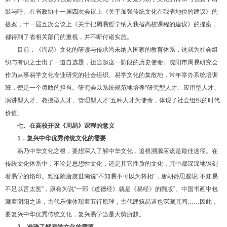
鼓与呼。在省政协十一届四次会议上《关于加强传统文化在我省地位的建议》的
提案，十一届五次会议上《关于把周易哲学纳入我省高校课程的建议》的提案，
都得到了省相关部门的重视，并不断付诸实施。
目前，《周易》文化的研读与传承尚未纳入国家的教育体系，这就为社会组
织与有识之士出了一道自选题，担当起这一阶段的历史使命。沈阳市周易研究会
作为从事易学文化专业研究的社会组织、易学文化的集散地，常年举办系统培训
班，便是一个勇敢的担当。研究会以系统规范地培养“研究型人才、应用型人才、
演讲型人才、教授型人才、管理型人才”五种人才为使命，体现了社会组织的时代
价值。
七、在高校开设《周易》课程的意义
1
．复兴中华优秀传统文化的需要
易乃中华文化之根，要想深入了解中华文化，追根溯源应该是最佳途径。在
传统文化体系中，不论是思想性文化，还是其它性质的文化，其中都深深地镌刻
着易学的烙印。难怪隋唐虞世南说“不知易不可以为将相”，唐朝孙思邈说“不知易
不足以言太医”，康有为说“一部《道德经》就是《易经》的翻版”。中国书画中包
藏着阴阳之道，古代乐律体现着五行原理，古代建筑易道也深藏其间……因此，
要复兴中华优秀传统文化，复兴易学当是大势所趋。
2
．准确了解易学文化的需要