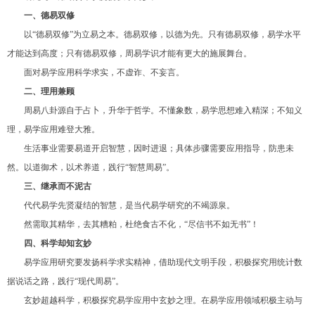
一、德易双修
以“德易双修”为立易之本。德易双修，以德为先。只有德易双修，易学水平
才能达到高度；只有德易双修，周易学识才能有更大的施展舞台。
面对易学应用科学求实，不虚诈、不妄言。
二、理用兼顾
周易八卦源自于占卜，升华于哲学。不懂象数，易学思想难入精深；不知义
理，易学应用难登大雅。
生活事业需要易道开启智慧，因时进退；具体步骤需要应用指导，防患未
然。以道御术，以术养道，践行“智慧周易”。
三、继承而不泥古
代代易学先贤凝结的智慧，是当代易学研究的不竭源泉。
然需取其精华，去其糟粕，杜绝食古不化，“尽信书不如无书”！
四、科学却知玄妙
易学应用研究要发扬科学求实精神，借助现代文明手段，积极探究用统计数
据说话之路，践行“现代周易”。
玄妙超越科学，积极探究易学应用中玄妙之理。在易学应用领域积极主动与