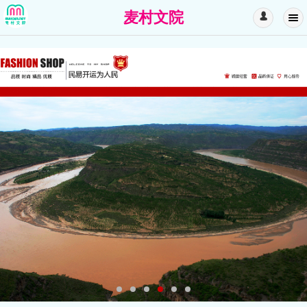
麦村文院
󰄭