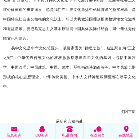
核心价值观的重要源泉，也是我们在世界文化激荡中站稳脚跟的坚实根基，是
中国特色社会主义植根的文化沃土。可以为我党治国理政提供根源性文化滋养
和有益启示。要把马克思主义基本原理同中国具体实际相结合，同中华优秀传
统文化相结合。
易学文化是中华文化总源头，被儒家誉为
“群经之首”，被道家誉为“三玄
之冠”，中华优秀传统文化的枝枝脉脉都渗透着易文化的基因，包括中国哲
学、中国管理、中国建筑、中医、武术、琴棋书画诗酒茶等等。中华民族长期
形成的核心思想理念、中华传统美德、中华人文精神追根溯源都在易学文化
中。
沈阳市周
易研究会秘书处
󰄸
󰇇
󰇯
󰂮
󰅊
信息咨询
QQ咨询
电话咨询
在线留言
在线地图