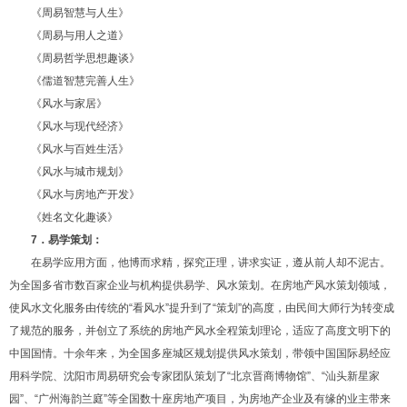
《周易智慧与人生》
《周易与用人之道》
《周易哲学思想趣谈》
《儒道智慧完善人生》
《风水与家居》
《风水与现代经济》
《风水与百姓生活》
《风水与城市规划》
《风水与房地产开发》
《姓名文化趣谈》
7．易学策划：
在易学应用方面，他博而求精，探究正理，讲求实证，遵从前人却不泥古。
为全国多省市数百家企业与机构提供易学、风水策划。在房地产风水策划领域，
使风水文化服务由传统的“看风水”提升到了“策划”的高度，由民间大师行为转变成
了规范的服务，并创立了系统的房地产风水全程策划理论，适应了高度文明下的
中国国情。十余年来，为全国多座城区规划提供风水策划，带领中国国际易经应
用科学院、沈阳市周易研究会专家团队策划了“北京晋商博物馆”、“汕头新星家
园”、“广州海韵兰庭”等全国数十座房地产项目，为房地产企业及有缘的业主带来