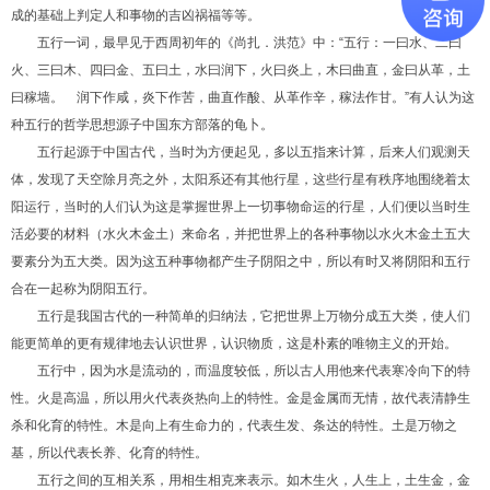
成的基础上判定人和事物的吉凶祸福等等。
五行一词，最早见于西周初年的《尚扎．洪范》中：“五行：一曰水、二曰
火、三曰木、四曰金、五曰土，水曰润下，火曰炎上，木曰曲直，金曰从革，土
曰稼墙。 润下作咸，炎下作苦，曲直作酸、从革作辛，稼法作甘。”有人认为这
种五行的哲学思想源子中国东方部落的龟卜。
五行起源于中国古代，当时为方便起见，多以五指来计算，后来人们观测天
体，发现了天空除月亮之外，太阳系还有其他行星，这些行星有秩序地围绕着太
阳运行，当时的人们认为这是掌握世界上一切事物命运的行星，人们便以当时生
活必要的材料（水火木金土）来命名，并把世界上的各种事物以水火木金土五大
要素分为五大类。因为这五种事物都产生子阴阳之中，所以有时又将阴阳和五行
合在一起称为阴阳五行。
五行是我国古代的一种简单的归纳法，它把世界上万物分成五大类，使人们
能更简单的更有规律地去认识世界，认识物质，这是朴素的唯物主义的开始。
五行中，因为水是流动的，而温度较低，所以古人用他来代表寒冷向下的特
性。火是高温，所以用火代表炎热向上的特性。金是金属而无情，故代表清静生
杀和化育的特性。木是向上有生命力的，代表生发、条达的特性。土是万物之
基，所以代表长养、化育的特性。
五行之间的互相关系，用相生相克来表示。如木生火，人生上，土生金，金