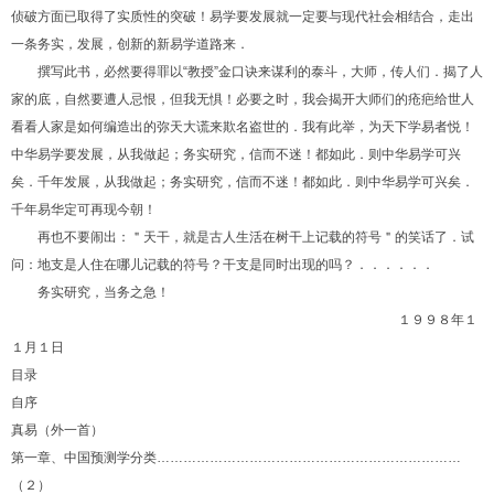
侦破方面已取得了实质性的突破！易学要发展就一定要与现代社会相结合，走出
一条务实，发展，创新的新易学道路来．
撰写此书，必然要得罪以“教授”金口诀来谋利的泰斗，大师，传人们．揭了人
家的底，自然要遭人忌恨，但我无惧！必要之时，我会揭开大师们的疮疤给世人
看看人家是如何编造出的弥天大谎来欺名盗世的．我有此举，为天下学易者悦！
中华易学要发展，从我做起；务实研究，信而不迷！都如此．则中华易学可兴
矣．千年发展，从我做起；务实研究，信而不迷！都如此．则中华易学可兴矣．
千年易华定可再现今朝！
再也不要闹出：＂天干，就是古人生活在树干上记载的符号＂的笑话了．试
问：地支是人住在哪儿记载的符号？干支是同时出现的吗？．．．．．．
务实研究，当务之急！
１９９８年１
１月１日
目录
自序
真易（外一首）
第一章、中国预测学分类……………………………………………………………
（２）