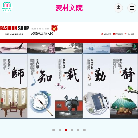
麦村文院
󰄭