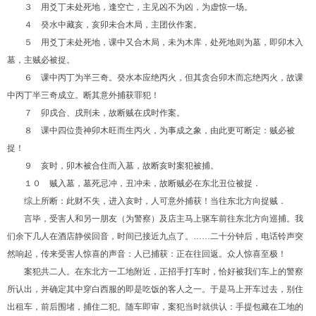
３ 用爻丁未处死地，逢空亡，主见凶不为凶，为虚惊一场。
４ 癸水中藏亥，亥卯未合木局，主团伙作案。
５ 用爻丁未处死地，课中又合木局，未为木库，处死地则为墓，即卯木入
墓，主贼必被捉。
６ 课中丙丁为半三奇。癸水本应绝丙火，但其贪合卯木而忘绝丙火，故课
中丙丁半三奇成立。断其意外捕获罪犯！
７ 卯戌合、戌刑未，故断贼在戌时作案。
８ 课中四位贵神卯木旺而生丙火，为事成之象，由此更可断定：贼必被
捉！
９ 亥时，卯木被合住而入墓，故断亥时案犯被捕。
１０ 贼入墓，墓死忌冲，丑冲未，故断贼必在东北丑位被捉．
综上所断：此财不失，进入亥时，人可意外捕获！当往东北方向捉贼．
言毕，受害人和另一朋友（为警察）及店主马上驱车前往东北方向巡捕。我
们余下几人在酒店静侯回音，时间已接近九点了。……二十分钟后，电话铃声突
然响起，传来受害人惊喜的声音：人已捕获：正在往回返。众人惊喜至极！
案犯共二人。在东北方一工地附近，正招手打车时，恰好被我们车上的警察
所认出，并确定其中穿白西服的即是吃饭的客人之一。于是马上开车过去，别住
出租车，前后围堵，捕住二犯。随车即审，案犯当时就供认：手提包藏在工地的