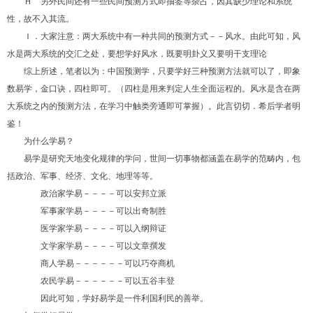
Ｈ 另外民间还有一些民间预测方式即抽签等杂占，因其缺少理论和系统
性，故不入其流。
Ｉ．大家注意：两大系统中有一种共同的预测方式－－风水。由此可知，风
水是两大系统的交汇之处，要想学好风水，既要明卦义又要明干支理论
综上所述，笔者以为：中国预测学，只要学好三种预测方法就可以了，即象
数易学，金口诀，四柱即可。（四柱是用来判定人生全面运程的。风水是含在两
大系统之内的预测方法，在学习中触类旁通即可掌握）。此言切切．希后学者明
鉴！
为什么学易？
易学是研究天地变化规律的学问，世间一切事物都涵盖在易学的范畴内，包
括政治、军事、经济、文化、地理等等。
政治家学易－－－－可以安邦立派
军事家学易－－－－可以出奇制胜
医学家学易－－－－可以入纲辩证
文学家学易－－－－可以文章撰发
商人学易－－－－－－可以巧夺商机
农民学易－－－－－－可以五谷丰登
因此可知，学好易学是一件利国利民的善举。