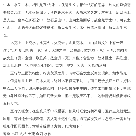
生水，水又生木。相生是互相润生，促进生长，相合相好的意思，如火的延续需
要加柴添木，无木火便熄灭：所以说木生火，火热木焚为灰，灰变土，所以说土
是人生。金本在矿石之中，故石居山中，山为土聚而成，故金藏于土中，所以土
生金。 金遇强火而销熔变成水。所以金生水，木生长需水滋润，所以水生木
也。
木克上，上克水，水克火，火克金，金又克木。《白虎通义》中有一段
话：“五行所以相害（克）者，天地之性，众胜寡，故水胜（克）人也；精胜坚，
故火胜（克）金也；刚胜柔，故金月（克）木也；合生散，故木胜土；实胜虚，
故土胜水也。”相克即互相制约、克制、抑制、相害、相欺的意思。
五行除上面的相生、相克关系之外，有时还会发生反侮的现象。如木能克
土，但是如果土旺，而木太弱，这时木不但克不动土，而且还会损坏自己，好比
甲乙二人斗力，原来甲是胜乙的，但是如果在甲生病，体力太弱的情况下，甲就
无力斗胜身壮的乙了，如甲病势太重，那一定败于乙下。 这种情况叫做反侮或
五行反克。
五行的旺衰，在生克关系中很重要。如果对旺衰分析不透，五行生克就无法
应用，有时还会出现差错。古人对于这个问题，通过多次实践，总结出一套五行
旺相休囚死图表，对后者提供了方便。此表如下：
春季 木旺 火相 土死 金囚 水休