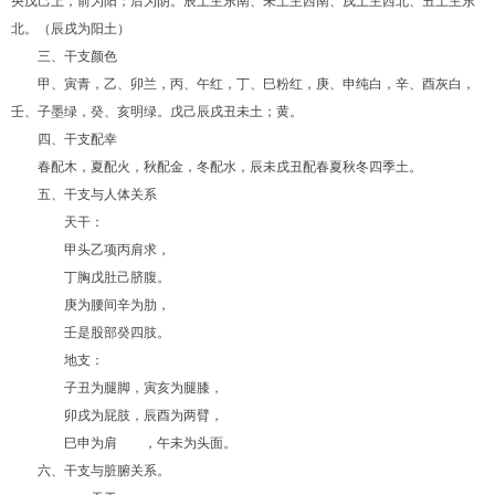
央戊己上，前为阳；后为阴。辰土主东南、未土主西南、戌土主西北、丑土主东
北。（辰戌为阳土）
三、干支颜色
甲、寅青，乙、卯兰，丙、午红，丁、巳粉红，庚、申纯白，辛、酉灰白，
壬、子墨绿，癸、亥明绿。戊己辰戌丑未土；黄。
四、干支配幸
春配木，夏配火，秋配金，冬配水，辰未戌丑配春夏秋冬四季土。
五、干支与人体关系
天干：
甲头乙项丙肩求，
丁胸戊肚己脐腹。
庚为腰间辛为肋，
壬是股部癸四肢。
地支：
子丑为腿脚，寅亥为腿膝，
卯戌为屁肢，辰酉为两臂，
巳申为肩 ，午未为头面。
六、干支与脏腑关系。