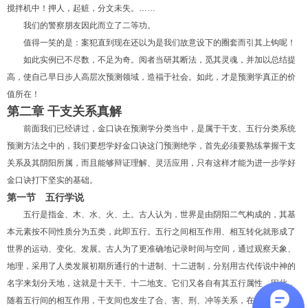
搅拌机中！押人，起赃，分文未失。……
我们的警察朋友因此而立了二等功。
值得一笑的是：案犯直到现在还以为是我们故意设下的圈套而引其上钩呢！
如此实例已不尽数，不足为奇。阅者当研其断法，觅其灵魂，并加以总结提
高，使自己早日步人高层次预测领域，造福于社会。如此，才是预测学真正的价
值所在！
第二章 干支关系真解
前面我们已经讲过，金口诀在预测学分类当中，是属于干支、五行分类系统
预测方法之中的，我们要想学好金口诀这门预测绝学，首先必须要熟练掌握干支
关系及其阴阳所属，而且能够辩证理解、灵活应用，只有这样才能为进一步学好
金口诀打下坚实的基础。
第一节 五行学说
五行是指金、木、水、火、土。古人认为，世界是由阴阳二气构成的，其基
本元素按不同性质分为五类，此即五行。五行之间相互作用、相互转化就形成了
世界的运动、变化、发展。古人为了更准确地记录时间与空间，通过观察天象、
地理，采用了人类发展初期所通行的十进制、十二进制，分别用古代传说中神的
名字来划分天地，这就是十天干、十二地支。它们又各自有其五行属性，因此，
随着五行间的相互作用，干支间也发生了合、害、刑、冲等关系，在这种关系形