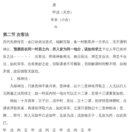
庚
甲戌（天空）
辛未（小吉）
午
第二节 次客法
历代先师传言：金口诀依法造式，端解百疑，备一时数客并一方求占，无不通明
神占。
预测若在同一时辰之内，所入皆为同一地分，该如何求之？
古人早已有对
应之法－－－－－ 次客法。即移神换将法、换日辰法、用爻支合法、用爻干合
法，如此等等。合有奥妙之处，但取课者不可概取，否则解课时利弊不明、自相
矛盾，故应慎取无疑也。
１、移神法：
凡移神法，只换贵神不换月将。贵神者，以十二贵神依序取之；人元以行人
元两遍之法而得之，故一时辰内同一地分可以立十二课，至第十三课重复如初。
例如：十月寅将，王子日，戊中时，辰位，立十二课。初评得贵神腾蛇，次
课依序取朱雀，再课依序取六合，如此等等。立课只需熟记十二贵神歌诀：贵．
腾……即可。而入元取甲己还加甲，见辰为戊；戊癸推壬子，见辰为丙；仅此而
已。
甲 戊 丙 壬 甲 戊 丙 壬 甲 戊 丙 壬 甲