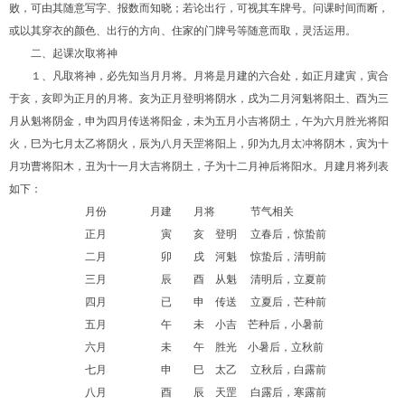
败，可由其随意写字、报数而知晓；若论出行，可视其车牌号。问课时间而断，
或以其穿衣的颜色、出行的方向、住家的门牌号等随意而取，灵活运用。
二、起课次取将神
１、凡取将神，必先知当月月将。月将是月建的六合处，如正月建寅，寅合
于亥，亥即为正月的月将。亥为正月登明将阴水，戌为二月河魁将阳土、酉为三
月从魁将阴金，申为四月传送将阳金，未为五月小吉将阴土，午为六月胜光将阳
火，巳为七月太乙将阴火，辰为八月天罡将阳上，卯为九月太冲将阴木，寅为十
月功曹将阳木，丑为十一月大吉将阴土，子为十二月神后将阳水。月建月将列表
如下：
月份 月建 月将
节气相关
正月 寅 亥 登明
立春后，惊蛰前
二月 卯 戌 河魁
惊蛰后，清明前
三月 辰 酉 从魁
清明后，立夏前
四月 已 申 传送
立夏后，芒种前
五月 午 未 小吉 芒种后，小暑前
六月 未 午 胜光 小暑后，立秋前
七月 申 巳 太乙
立秋后，白露前
八月 酉 辰 天罡
白露后，寒露前