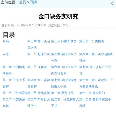
当前位置：
首页
>
预测
󰊒
金口诀务实研究
发表时间：2018/07/07 00:00:00 浏览次数：2776
目录
真易
第三章
金口诀起
第三节
四象所属图
第三节 分类预测
课方法
自序
第一节
起课方法
第五章
金口诀四位
第八章 金口诀绿色解断
关系
独步
第一章
中国预测
第二节
次客法
第六章
金口诀四位
第九章
金口诀与五方元
学分类
内五行关系
音
第二章
干支关系
第四章
金口诀神
第七章
金口诀绿色
第十章 金口诀秘法三干
真解
煞真解
解断入手式
再遁遁法略论
第一节 五行学说
第一节
神煞真解
第一节
界定范围
第十一章
外应敲门
第二节
干支关系
第二节
年月日人
第二节 绿色解断入
第十二章
务实研究刻不
真解
课所主
手式
容缓