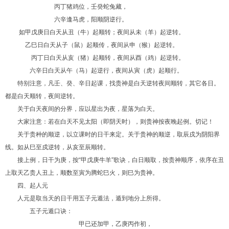
丙丁猪鸡位，壬癸蛇兔藏，
六辛逢马虎，阳顺阴逆行。
如甲戊庚日白天从丑（牛）起顺转；夜间从未（羊）起逆转。
乙巳日白天从子（鼠）起顺传，夜间从申（猴）起逆转。
丙丁日白天从亥（猪）起顺转，夜间从酉（鸡）起逆转。
六辛日白天从午（马）起逆行，夜间从寅（虎）起顺行。
特别注意，凡壬、癸、辛日起课，找贵神是白天逆转夜间顺转，其它各日。
都是白天顺转，夜间逆转。
关于白天夜间的分界，应以星出为夜，星落为白天。
大家注意：若在白天不见太阳（即阴天时），则贵神按夜晚起例。切记！
关于贵种的顺逆，以立课时的日干来定。关于贵神的顺逆，取辰戌为阴阳界
线。如从巳至戍逆转，从亥至辰顺转。
接上例，日干为庚，按“甲戊庚牛羊”歌诀，白日顺取，按贵神顺序，依序在丑
上取天乙贵人丑上，顺数至寅为腾蛇巳火，则巳为贵神。
四、起人元
人元是取当天的日干用五子元遁法，遁到地分上所得。
五子元遁口诀：
甲已还加甲，乙庚丙作初，