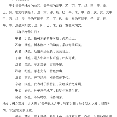
干支是天干地支的总和。天干指的是甲、乙、丙、丁、戊、己、庚、辛、
壬、癸。地支指的是子、丑、寅、卯、辰、巳、午、未、申、酉、戌、亥。其中
甲、丙、戊、庚、壬为五阳干，乙、丁、己、辛、癸为五阴干。子、寅、辰、
午、申、戌是六阳支，丑、卯、巳、未、酉、亥是六阴支。
《群书考异》曰：
甲者，圻也。指树木的萌芽时期，尚未出土。
乙者，孽也。树木刚出上的幼苗，柔软弯曲鲜美。
丙者，炳也。幼苗开始生长，蒸蒸日上。
丁者，成也，进入中期生长旺盛，壮实可观。
戊者，茂也。草木茂盛，百花争艳。
己者，纪也。形态完备，特色独出。
庚者，更也。开花结果，准备流传下代。
辛者，痕也。代表种子的特征，及物成后之味属。
壬者，妊也。种子埋于地下，待明年重新生育。
癸者，揆也。等待时机，准备萌芽。
地支，树之高枝，古人云：“天干犹木之干，强而为阳；地支犹木之枝，弱而为
阴。”此是地支的原意。
子者，蘖也。草木种子，吸足水份，得适宜温度、空气、为阳动萌生开