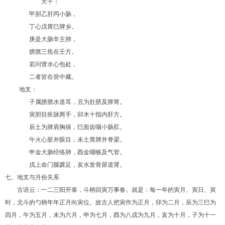
天干：
甲胆乙肝丙小肠，
丁心戊胃巳脾乡。
庚是大肠辛主肺，
膀胱三焦在壬方。
若问肾水心包处，
二者皆在癸中藏。
地支：
子属膀胱水道耳，丑为肚脐及脾胃。
寅胆目疾脉两手，卯木十指内肝方。
辰土为脾肩胸痰，巳面齿咽小肠肛。
午火心脏并眼目，未土胃脾并脊梁。
申金大肠经络肺，酉金咽喉及气管。
戌上命门腿踝足，亥水发骨尿道肾。
七、地支与月份关系
古语云：一二三阳开泰，斗柄回寅万事春。就是：每一年的寅月、寅日、寅
时，北斗的勺柄年年正月向寅位。故古人把寅作为正月，卯为二月，辰为三巳为
四月，午为五月，未为六月，申为七月，酉为八戌为九月，亥为十月，子为十一