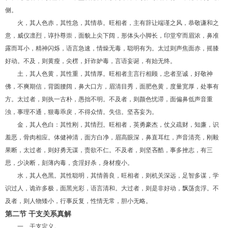
侧。
火，其人色赤，其性急，其情恭。旺相者，主有辞让端谨之风，恭敬谦和之
意，威仪凛烈，谆扑尊崇，面貌上尖下阔，形体头小脚长，印堂窄而眉浓，鼻准
露而耳小，精神闪烁，语言急速，情燥无毒，聪明有为。太过则声焦面赤，摇膝
好动。不及，则黄瘦，尖楞，奸诈妒毒，言语妄诞，有始无终。
土，其人色黄，其性重，其情厚。旺相者主言行相顾，忠者至诚，好敬神
佛，不爽期信，背圆腰阔，鼻大口方，眉清目秀，面肥色黄，度量宽厚，处事有
方。太过者，则执一古朴，愚拙不明。不及者，则颜色忧滞，面偏鼻低声音重
浊，事理不通，狠毒乖戾，不得众情。失信。坚吝妄为。
金，其人色白：其性刚，其情烈。旺相者，英勇豪杰，仗义疏财，知廉，识
羞恶，骨肉相应。体健神清，面方白净，眉高眼深，鼻直耳红，声音清亮，刚毅
果断，太过者，则好勇无谋，责欲不仁。不及者，则坚吝酷，事多挫志，有三
思，少决断，刻薄内毒，贪淫好杀，身材瘦小。
水，其人色黑。其性聪明，其情善良，旺相者，则机关深远，足智多谋，学
识过人，诡诈多极，面黑光彩，语言清和。大过者，则是非好动，飘荡贪浮。不
及者，则人物矮小，行事反复，性情无常，胆小无略。
第二节 干支关系真解
一、干支定义。