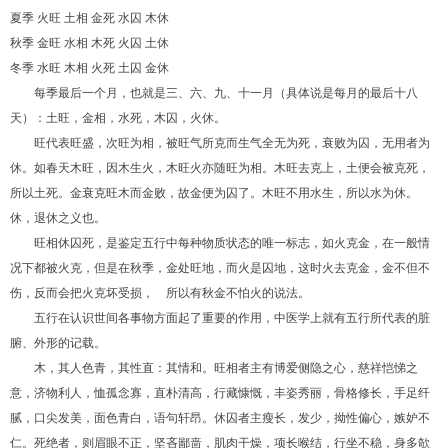
夏季 火旺 土相 金死 水囚 木休
秋季 金旺 水相 木死 火囚 土休
冬季 水旺 木相 火死 土囚 金休
每季最后一个月，也就是三、六、九、十一月（具体说是每月的最后十八
天）：土旺，金相，水死，木囚，火休。
旺代表旺盛，次旺为相，被旺气所克而生气全无为死，衰败为囚，无用者为
休。如春天木旺，因木生火，木旺火亦随旺为相。木旺去克上，土便会被克死，
所以土死。金衰克旺木而金败，故金便为囚了。木旺不用水生，所以水为休。
休，退休之义也。
旺相休囚死，是鉴定五行中每种物质状态的唯一标志，如火克金，在一般情
况下都被火克，但是在秋季，金处旺地，而火是囚地，这时火去克金，金不但不
伤，反而会把火克坏受损， 所以有秋金不怕火的说法。
五行在认识世间各事物方面起了重要的作用，中医学上就有五行所代表的脏
腑、外形的记载。
木，其人色青，其性直：其情和。旺相者主有博爱侧隐之心，慈祥恺悌之
意，济物利人，恤孤念寡，直朴清高，行藏慷慨，丰姿秀丽，骨格修长，手足纤
腻，口尖发美，面色青白，语句轩昂。休囚者主瘦长，发少，拗性偏心，嫉妒不
仁。死绝者，则眉眼不正，坚吝鄙啬，肌肉干燥，项长喉结，行坐不稳，身多欹