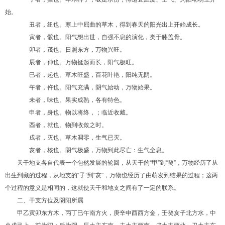
始。
丑者，纽也。寒上中屈曲的草木，得到春天的阳光出上开始成长。
寅者，髌也。阳气想出世，自强不息的演化，类于膝盖骨。
卯者，茂也。日照东方，万物兴旺。
辰者，伸也。万物挺起而长，阳气极旺。
巳者，起也。草木旺盛，百花叶艳，阳纯无阴。
午者，仵也。阳气充满，阴气始动，万物始果。
未者，味也。果实成熟，各有特色。
申者，身也。物以将终，；临近收藏。
酉者，就也。物到收敛之时。
戌者，灭也。草木凋零，生气已灭。
亥者，核也。阴气极盛，万物到此尽亡：生气全息。
天干地支各自代表一个包然发展的轮回，从天干的“甲”到“癸”，万物经历了从
出生到藏的过程，从地支的“子”到“亥”，万物也经历了由萌发到结果的过程；这两
个过程的意义是相同的，这就使天干和地支之间有了一定的联系。
二、干支方位及阴阳所属
甲乙寅卯东方木，丙丁巳午南方火，庚辛申酉西方金，壬癸亥子北方水，中