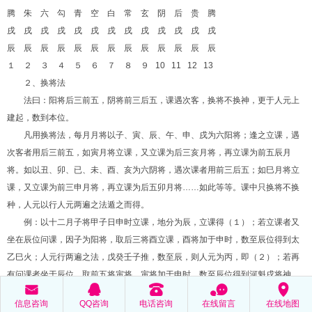
腾 朱 六 勾 青 空 白 常 玄 阴 后 贵 腾
戌 戌 戌 戌 戌 戌 戌 戌 戌 戌 戌 戌 戌
辰 辰 辰 辰 辰 辰 辰 辰 辰 辰 辰 辰 辰
１ ２ ３ ４ ５ ６ ７ ８ ９
10 11 12 13
２、换将法
法曰：阳将后三前五，阴将前三后五，课遇次客，换将不换神，更于人元上
建起，数到本位。
凡用换将法，每月月将以子、寅、辰、午、申、戌为六阳将；逢之立课，遇
次客者用后三前五，如寅月将立课，又立课为后三亥月将，再立课为前五辰月
将。如以丑、卯、已、未、酉、亥为六阴将，遇次课者用前三后五；如巳月将立
课，又立课为前三申月将，再立课为后五卯月将……如此等等。课中只换将不换
种，人元以行人元两遍之法遁之而得。
例：以十二月子将甲子日申时立课，地分为辰，立课得（１）；若立课者又
坐在辰位问课，因子为阳将，取后三将酉立课，酉将加于申时，数至辰位得到太
乙巳火；人元行两遍之法，戊癸壬子推，数至辰，则人元为丙，即（２）；若再
有问课者坐于辰位，取前五将寅将，寅将加于申时，数至辰位得到河魁戌将神，
󰄸
󰇇
󰇯
󰂮
󰅊
人元以丙辛从戊起，数至地分辰上，则人元为壬，即（３）；仍有立课者地分为
信息咨询
QQ咨询
电话咨询
在线留言
在线地图
辰，复取后三将亥，以月将加时 …；如此周而复始可立十二课，至十三课就重