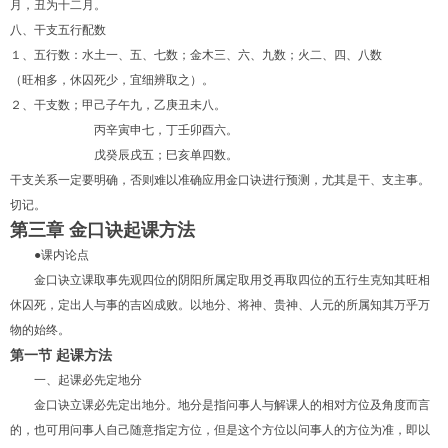
月，丑为十二月。
八、干支五行配数
１、五行数：水土一、五、七数；金木三、六、九数；火二、四、八数
（旺相多，休囚死少，宜细辨取之）。
２、干支数；甲己子午九，乙庚丑未八。
丙辛寅申七，丁壬卯酉六。
戊癸辰戌五；巳亥单四数。
干支关系一定要明确，否则难以准确应用金口诀进行预测，尤其是干、支主事。
切记。
第三章 金口诀起课方法
●课内论点
金口诀立课取事先观四位的阴阳所属定取用爻再取四位的五行生克知其旺相
休囚死，定出人与事的吉凶成败。以地分、将神、贵神、人元的所属知其万乎万
物的始终。
第一节 起课方法
一、起课必先定地分
金口诀立课必先定出地分。地分是指问事人与解课人的相对方位及角度而言
的，也可用问事人自己随意指定方位，但是这个方位以问事人的方位为准，即以