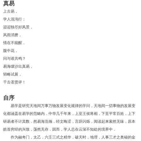
真易
上古易，
学人混沌行；
迢迢独尽好风景，
风雨消磨，
情在不能醒．
腹中花，
问与谁共鸣？
易海缳沙出真易，
1
2
3
4
5
6
韬略试展，
千古圣贤评！
自序
易学是研究天地间万事万物发展变化规律的学问，天地间一切事物的发展变
化都涵盖在易学的范畴内．中华几千年来，上至王侯将相，下至平常百姓，上下
研易者不计其数．然易海浩瀚，经文晦涩，言辞闪烁，阅读起来索然无味，原本
皓首穷经的兴致，荡然无存．因而，学人总在云深不知处的境界中．
作为融奇门，太乙，六壬三式之精华，破天时，地理，人事三才之奥秘的金