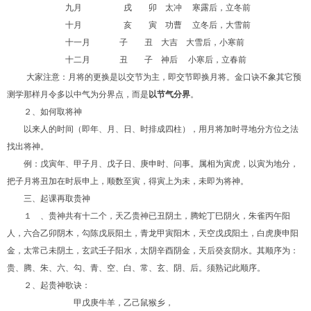
九月 戌 卯 太冲
寒露后，立冬前
十月 亥 寅 功曹
立冬后，大雪前
十一月 子 丑 大吉 大雪后，小寒前
十二月 丑 子 神后
小寒后，立春前
大家注意：月将的更换是以交节为主，即交节即换月将。金口诀不象其它预
测学那样月令多以中气为分界点，而是
以节气分界
。
２、如何取将神
以来人的时间（即年、月、日、时排成四柱），用月将加时寻地分方位之法
找出将神。
例：戊寅年、甲子月、戊子日、庚申时、问事。属相为寅虎，以寅为地分，
把子月将丑加在时辰申上，顺数至寅，得寅上为未，未即为将神。
三、起课再取贵神
１ 、贵神共有十二个，天乙贵神已丑阴土，腾蛇丁巳阴火，朱雀丙午阳
人，六合乙卯阴木，勾陈戊辰阳土，青龙甲寅阳木，天空戊戌阳土，白虎庚申阳
金，太常己未阴土，玄武壬子阳水，太阴辛酉阴金，天后癸亥阴水。其顺序为：
贵、腾、朱、六、勾、青、空、白、常、玄、阴、后。须熟记此顺序。
２、起贵神歌诀：
甲戊庚牛羊，乙己鼠猴乡，