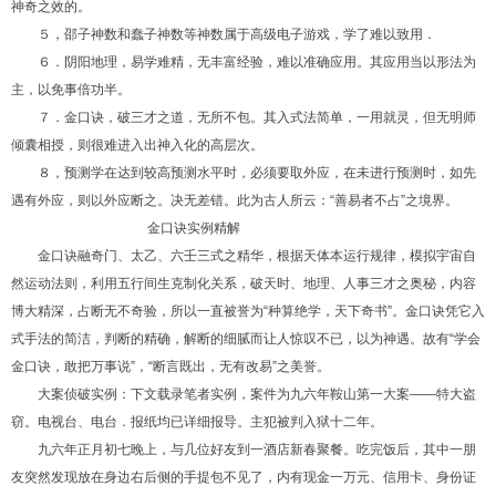
神奇之效的。
５，邵子神数和蠢子神数等神数属于高级电子游戏，学了难以致用．
６．阴阳地理，易学难精，无丰富经验，难以准确应用。其应用当以形法为
主，以免事倍功半。
７．金口诀，破三才之道，无所不包。其入式法简单，一用就灵，但无明师
倾囊相授，则很难进入出神入化的高层次。
８，预测学在达到较高预测水平时，必须要取外应，在未进行预测时，如先
遇有外应，则以外应断之。决无差错。此为古人所云：“善易者不占”之境界。
金口诀实例精解
金口诀融奇门、太乙、六壬三式之精华，根据天体本运行规律，模拟宇宙自
然运动法则，利用五行间生克制化关系，破天时、地理、人事三才之奥秘，内容
博大精深，占断无不奇验，所以一直被誉为“种算绝学，天下奇书”。金口诀凭它入
式手法的简洁，判断的精确，解断的细腻而让人惊叹不已，以为神遇。故有“学会
金口诀，敢把万事说”，“断言既出，无有改易”之美誉。
大案侦破实例：下文载录笔者实例，案件为九六年鞍山第一大案——特大盗
窃。电视台、电台．报纸均已详细报导。主犯被判入狱十二年。
九六年正月初七晚上，与几位好友到一酒店新春聚餐。吃完饭后，其中一朋
友突然发现放在身边右后侧的手提包不见了，内有现金一万元、信用卡、身份证