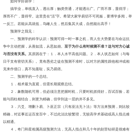
如何学好易学：
搞学业，单线直入，透出厚；触类旁通，才能透出广。广而不厚，显得浮；
厚而不广，显得窄。这里贵在“活”字。希望大家学易切不可死板，要博学多闻，举
一反三。若能从高就低，鸟瞰人生，然后集其大成，自然能出高手！
预测学之我见：
一、预测学的科学认识：预测可得一时一事之机，而人生大势要在与命运抗
争中主动把握，从善如流，从恶如崩。
至于为什么有时候测不准？这与对方心诚
与否没有关系。
其原因在于：１．本人水平高低问题。２．本人状态如何（与每
日干支有密切关系）。竟有愚劣之徒在预测不准时，以对方的属性踉他相冲或相
克来作借口，真不知羞耻，实乃易痞。
二、预测学的一个总结。
１．相术最为直观，但需长期观察总结。
２．象数随机可用，但必须注意把握时机，只要时机抓得好，百试百验，若
能与四柱相结合，则更为精确，但学到这一层的并不多见。
３．六爻、增删卜易、卜巫正宗（只有巫法无卜法）等方法来预测，则比较
精确，对近事近运百发百中，不过此法比较繁琐，无较高学术基础或高人指点难
以精通。
４，奇门和星相属高级预测方法，无高人指点和几十年的刻苦钻研是很难有