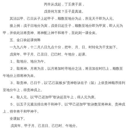
丙辛从戊起，丁壬庚子居，
戊癸何方发？壬子是真途。
其法以甲、己日从子上起甲子，顺数至地分为止，所见天干即为人元。
接上例：戊子日地分为寅，戊癸日起壬子，顺数至地分即为甲寅，即人元为
甲，并依此法将贵神、将神配上神干和将干，至此则一课全矣。
五、金口袂起课例释
一九九八年，十二月八日九点十分，把年、月、日、时转化为干支如下。
戊寅年、甲子月、己丑日、已巳时、午地分，起课。
１、取地分。地分为午。
２、取将神。月将为丑，以月将加时寻地分之法，将丑加在时巳上，顺数至
午地分上得将神为未。
３、取贵神。己日干，以“乙己鼠猴乡”贵神歌诀在子（鼠）上依贵神顺序排列
至地分午上，得贵神戌上。
４、取人元。以“甲己还加甲”歌诀起至午上，得人元为庚。
５、以五子元遁法排出将干和神干。以“甲己还加甲”歌诀数至将神未、贵神戌
上，得辛将干和甲神干。
全课如下。
戊寅年、甲子月、己丑日、己巳时、午地分。