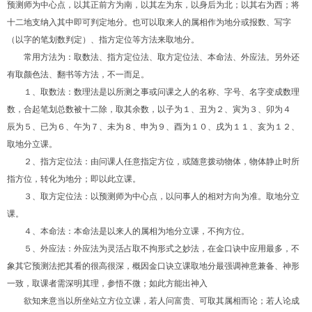
预测师为中心点，以其正前方为南，以其左为东，以身后为北；以其右为西；将
十二地支纳入其中即可判定地分。也可以取来人的属相作为地分或报数、写字
（以字的笔划数判定）、指方定位等方法来取地分。
常用方法为：取数法、指方定位法、取方定位法、本命法、外应法。另外还
有取颜色法、翻书等方法，不一而足。
１、取数法：数理法是以所测之事或问课之人的名称、字号、名字变成数理
数，合起笔划总数被十二除，取其余数，以子为１、丑为２、寅为３、卯为４
辰为５、已为６、午为７、未为８、申为９、酉为１０、戌为１１、亥为１２、
取地分立课。
２、指方定位法：由问课人任意指定方位，或随意拨动物体，物体静止时所
指方位，转化为地分；即以此立课。
３、取方定位法：以预测师为中心点，以问事人的相对方向为准。取地分立
课。
４、本命法：本命法是以来人的属相为地分立课，不拘方位。
５、外应法：外应法为灵活占取不拘形式之妙法，在金口诀中应用最多，不
象其它预测法把其看的很高很深，概因金口诀立课取地分最强调神意兼备、神形
一致，取课者需深明其理，参悟不微；如此方能出神入
欲知来意当以所坐站立方位立课，若人问富贵、可取其属相而论；若人论成