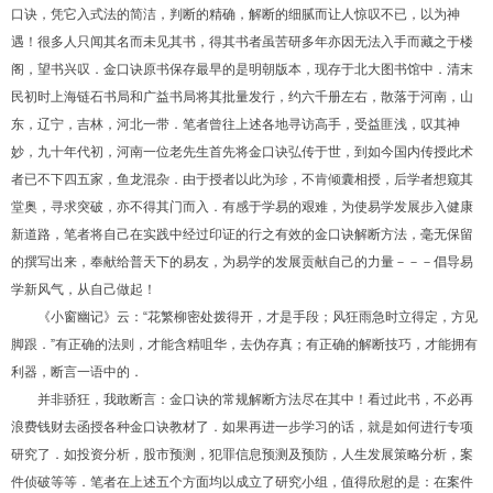
口诀，凭它入式法的简洁，判断的精确，解断的细腻而让人惊叹不已，以为神
遇！很多人只闻其名而未见其书，得其书者虽苦研多年亦因无法入手而藏之于楼
阁，望书兴叹．金口诀原书保存最早的是明朝版本，现存于北大图书馆中．清末
民初时上海链石书局和广益书局将其批量发行，约六千册左右，散落于河南，山
东，辽宁，吉林，河北一带．笔者曾往上述各地寻访高手，受益匪浅，叹其神
妙，九十年代初，河南一位老先生首先将金口诀弘传于世，到如今国内传授此术
者已不下四五家，鱼龙混杂．由于授者以此为珍，不肯倾囊相授，后学者想窥其
堂奥，寻求突破，亦不得其门而入．有感于学易的艰难，为使易学发展步入健康
新道路，笔者将自己在实践中经过印证的行之有效的金口诀解断方法，毫无保留
的撰写出来，奉献给普天下的易友，为易学的发展贡献自己的力量－－－倡导易
学新风气，从自己做起！
《小窗幽记》云：“花繁柳密处拨得开，才是手段；风狂雨急时立得定，方见
脚跟．”有正确的法则，才能含精咀华，去伪存真；有正确的解断技巧，才能拥有
利器，断言一语中的．
并非骄狂，我敢断言：金口诀的常规解断方法尽在其中！看过此书，不必再
浪费钱财去函授各种金口诀教材了．如果再进一步学习的话，就是如何进行专项
研究了．如投资分析，股市预测，犯罪信息预测及预防，人生发展策略分析，案
件侦破等等．笔者在上述五个方面均以成立了研究小组，值得欣慰的是：在案件