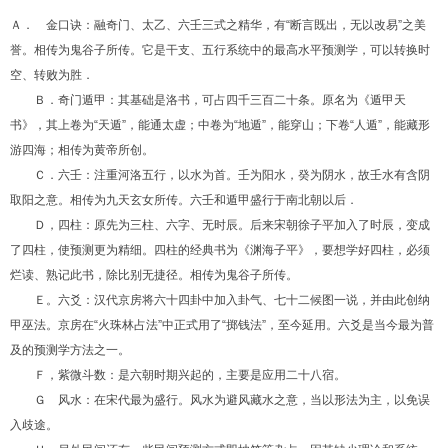
Ａ． 金口诀：融奇门、太乙、六壬三式之精华，有“断言既出，无以改易”之美
誉。相传为鬼谷子所传。它是干支、五行系统中的最高水平预测学，可以转换时
空、转败为胜．
Ｂ．奇门遁甲：其基础是洛书，可占四千三百二十条。原名为《遁甲天
书》，其上卷为“天遁”，能通太虚；中卷为“地遁”，能穿山；下卷“人遁”，能藏形
游四海；相传为黄帝所创。
Ｃ．六壬：注重河洛五行，以水为首。壬为阳水，癸为阴水，故壬水有含阴
取阳之意。相传为九天玄女所传。六壬和遁甲盛行于南北朝以后．
Ｄ，四柱：原先为三柱、六字、无时辰。后来宋朝徐子平加入了时辰，变成
了四柱，使预测更为精细。四柱的经典书为《渊海子平》，要想学好四柱，必须
烂读、熟记此书，除比别无捷径。相传为鬼谷子所传。
Ｅ。六爻：汉代京房将六十四卦中加入卦气、七十二候图一说，并由此创纳
甲巫法。京房在“火珠林占法”中正式用了“掷钱法”，至今延用。六爻是当今最为普
及的预测学方法之一。
Ｆ，紫微斗数：是六朝时期兴起的，主要是应用二十八宿。
Ｇ 风水：在宋代最为盛行。风水为避风藏水之意，当以形法为主，以免误
入歧途。