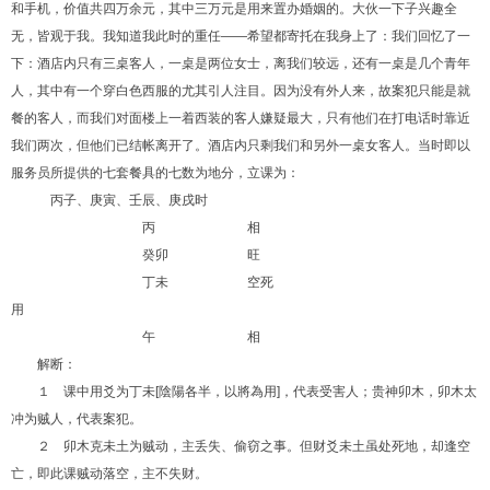
和手机，价值共四万余元，其中三万元是用来置办婚姻的。大伙一下子兴趣全
无，皆观于我。我知道我此时的重任——希望都寄托在我身上了：我们回忆了一
下：酒店内只有三桌客人，一桌是两位女士，离我们较远，还有一桌是几个青年
人，其中有一个穿白色西服的尤其引人注目。因为没有外人来，故案犯只能是就
餐的客人，而我们对面楼上一着西装的客人嫌疑最大，只有他们在打电话时靠近
我们两次，但他们已结帐离开了。酒店内只剩我们和另外一桌女客人。当时即以
服务员所提供的七套餐具的七数为地分，立课为：
丙子、庚寅、壬辰、庚戌时
丙 相
癸卯 旺
丁未 空死
用
午 相
解断：
１ 课中用爻为丁未
[
陰陽各半，以將為用
]
，代表受害人；贵神卯木，卯木太
冲为贼人，代表案犯。
２ 卯木克未土为贼动，主丢失、偷窃之事。但财爻未土虽处死地，却逢空
亡，即此课贼动落空，主不失财。