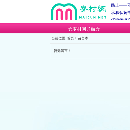
路上——
承和弘扬
优秀传统
麦村网
☆
麦村网导航
☆
麦村草堂
当前位置:
首页
> 留言本
助平台：始
时吉日吉
暂无留言！
六辰时，
辰时。
秉
路上——
承和弘扬
优秀传统