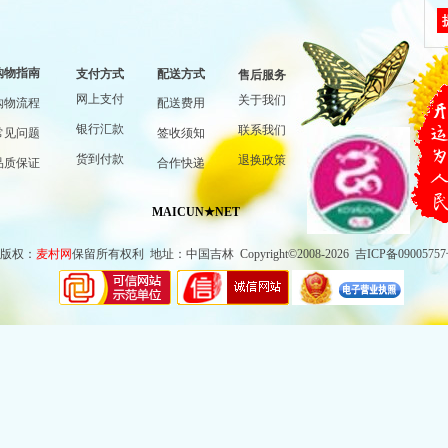
购物指南
支付方式
配送方式
售后服务
网上支付
关于我们
购物流程
配送费用
银行汇款
联系我们
常见问题
签收须知
货到付款
退换政策
品质保证
合作快递
MAICUN★NET
版权
：
麦村网
保留所有权利
地址
：
中国吉林
Copyright©2008-2026
吉ICP备0900
575