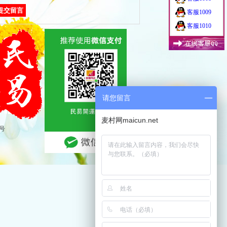
客服1009
客服1010
请您留言
麦村网maicun.net
7号