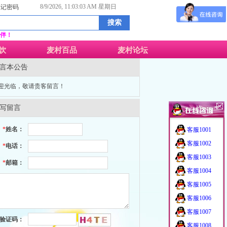
8/9/2026, 11:03:03 AM 星期日
忘记密码
伴！
饮
麦村百品
麦村论坛
言本公告
迎光临，敬请贵客留言！
写留言
*
姓名：
客服1001
客服1002
*
电话：
客服1003
*
邮箱：
客服1004
客服1005
客服1006
客服1007
验证码：
客服1008