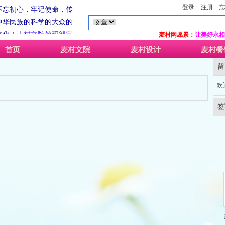
不忘初心，牢记使命，传
登录
注册
中华民族的科学的大众的
文化！
麦村文院
教研部宣
麦村网愿景
：
让美好永相
系
麦村文院
（
麦村工作室
-
首页
麦村文院
麦村设计
麦村餐
-良山堂）旗下网上交流互
留
于公历2018年8月16日辰
时，农历
二0一八年七月初
欢
即戊戌年庚申月庚辰日庚
签
持阳光下为民服务永远在
不忘初心，牢记使命，传
中华民族的科学的大众的
文化！
麦村文院
教研部宣